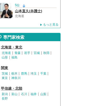
5位
山本直久(弁護士)
北海道
もっと見る
専門家検索
北海道・東北
北海道
青森
岩手
宮城
秋田
山形
福島
関東
茨城
栃木
群馬
埼玉
千葉
東京
神奈川
甲信越・北陸
新潟
富山
石川
福井
山梨
長野