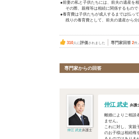
●前妻の私と子供たちには、前夫の遺産を
その際、親権等は相続に関係するもので
●養育費は子供たちが成人するまでは払っ
残りの養育費として、前夫の遺産から分
310
評価
専門家回答
2
人に
されました
件
専門家からの回答
仲江 武史
弁護
離婚によりご相談
ません。
これに対し、実親
仲江 武史
弁護士
のお子様は相続権
るものではありま