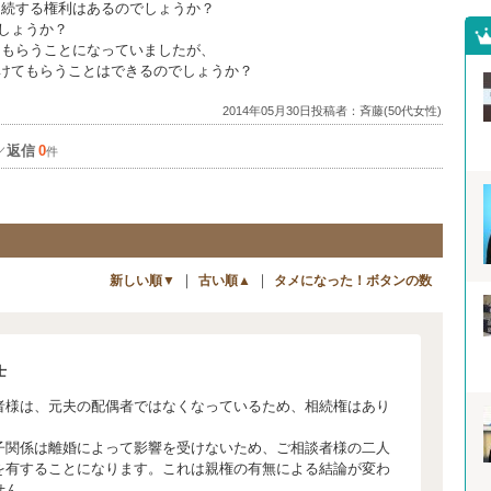
相続する権利はあるのでしょうか？
しょうか？
てもらうことになっていましたが、
けてもらうことはできるのでしょうか？
2014年05月30日投稿者：斉藤(50代女性)
返信
0
／
件
｜
｜
新しい順▼
古い順▲
タメになった！ボタンの数
士
者様は、元夫の配偶者ではなくなっているため、相続権はあり
子関係は離婚によって影響を受けないため、ご相談者様の二人
を有することになります。これは親権の有無による結論が変わ
せん。