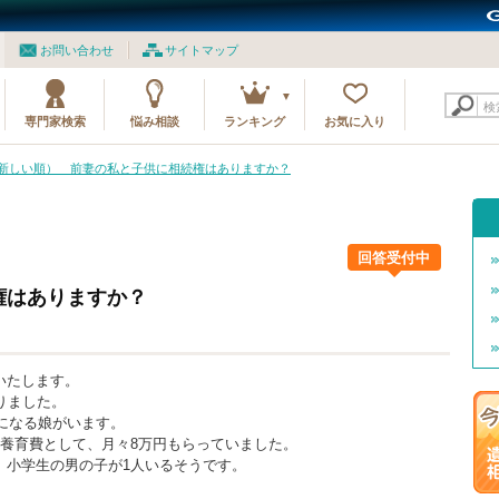
お問い合わせ
サイトマップ
検
専門家検索
悩み相談
ランキング
お気に入り
3（新しい順） 前妻の私と子供に相続権はありますか？
回答受付中
権はありますか？
いたします。
りました。
歳になる娘がいます。
の養育費として、月々8万円もらっていました。
、小学生の男の子が1人いるそうです。