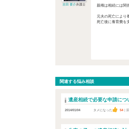
吉田 要介
弁護士
親権は相続には関
元夫の死亡により
死亡後に養育費を
関連する悩み相談
遺産相続で必要な申請につ
2014/01/04
タメになった
54
｜