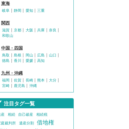
東海
岐阜
静岡
愛知
三重
関西
滋賀
京都
大阪
兵庫
奈良
和歌山
中国・四国
鳥取
島根
岡山
広島
山口
徳島
香川
愛媛
高知
九州・沖縄
福岡
佐賀
長崎
熊本
大分
宮崎
鹿児島
沖縄
注目タグ一覧
遺産
相続
自己破産
相続税
借地権
家庭裁判所
遺産分割