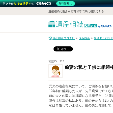
無料診断
遺産相続の悩みを無料で専門家に相談できる
遺産相続プロナビ
悩み相談
相談ID：21
相談ID：213
前妻の私と子供に相続
元夫の遺産相続について、ご回答をお願い
12年前に離婚した夫が、先日病気で亡くな
前の夫との間には16歳になる息子と、14
親権は母親の私にあり、前の夫からは2人
私は再婚していません。前の夫は再婚して