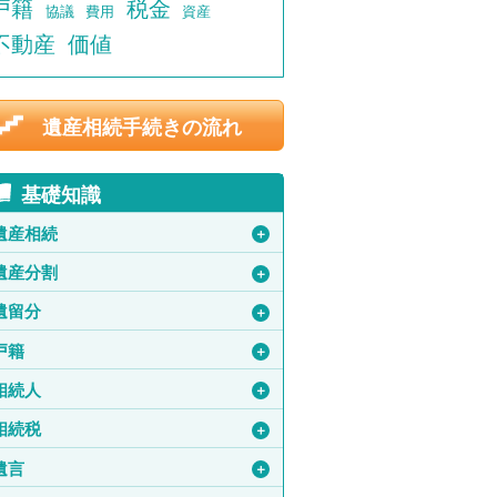
戸籍
税金
協議
費用
資産
不動産
価値
遺産相続手続きの流れ
基礎知識
遺産相続
＋
遺産分割
＋
遺留分
＋
戸籍
＋
相続人
＋
相続税
＋
遺言
＋