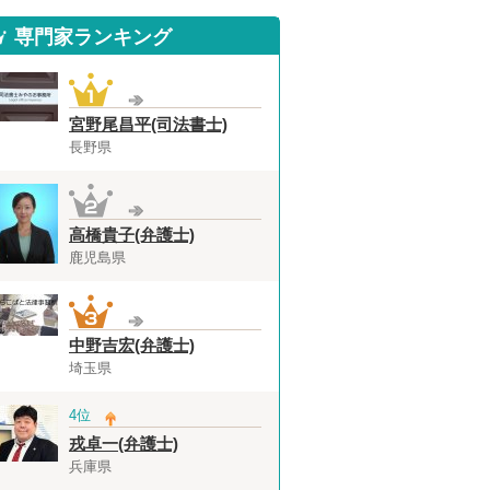
専門家ランキング
宮野尾昌平(司法書士)
長野県
高橋貴子(弁護士)
鹿児島県
中野吉宏(弁護士)
埼玉県
4位
戎卓一(弁護士)
兵庫県