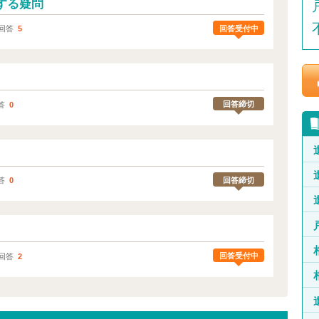
する疑問
回答受付中
回答
5
。
回答締切
答
0
回答締切
答
0
回答受付中
回答
2