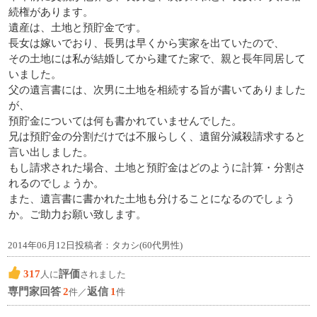
続権があります。
遺産は、土地と預貯金です。
長女は嫁いでおり、長男は早くから実家を出ていたので、
その土地には私が結婚してから建てた家で、親と長年同居して
いました。
父の遺言書には、次男に土地を相続する旨が書いてありました
が、
預貯金については何も書かれていませんでした。
兄は預貯金の分割だけでは不服らしく、遺留分減殺請求すると
言い出しました。
もし請求された場合、土地と預貯金はどのように計算・分割さ
れるのでしょうか。
また、遺言書に書かれた土地も分けることになるのでしょう
か。ご助力お願い致します。
2014年06月12日投稿者：タカシ(60代男性)
317
評価
人に
されました
専門家回答
2
返信
1
件／
件