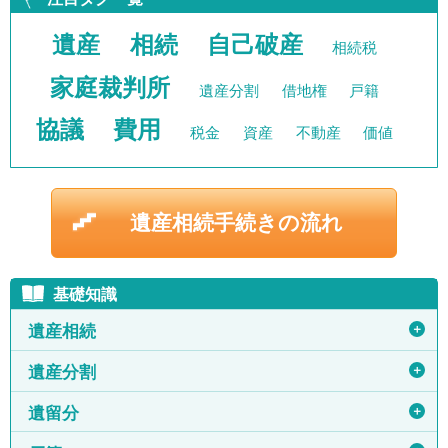
遺産
相続
自己破産
相続税
家庭裁判所
遺産分割
借地権
戸籍
協議
費用
税金
資産
不動産
価値
遺産相続手続きの流れ
基礎知識
＋
遺産相続
＋
遺産分割
＋
遺留分