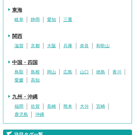
東海
岐阜
静岡
愛知
三重
関西
滋賀
京都
大阪
兵庫
奈良
和歌山
中国・四国
鳥取
島根
岡山
広島
山口
徳島
香川
愛媛
高知
九州・沖縄
福岡
佐賀
長崎
熊本
大分
宮崎
鹿児島
沖縄
注目タグ一覧