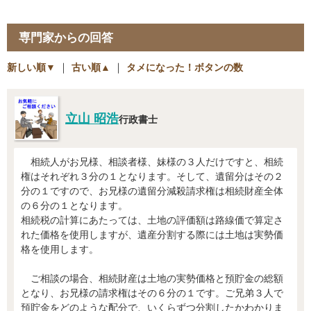
専門家からの回答
新しい順▼
｜
古い順▲
｜
タメになった！ボタンの数
立山 昭浩
行政書士
相続人がお兄様、相談者様、妹様の３人だけですと、相続
権はそれぞれ３分の１となります。そして、遺留分はその２
分の１ですので、お兄様の遺留分減殺請求権は相続財産全体
の６分の１となります。
相続税の計算にあたっては、土地の評価額は路線価で算定さ
れた価格を使用しますが、遺産分割する際には土地は実勢価
格を使用します。
ご相談の場合、相続財産は土地の実勢価格と預貯金の総額
となり、お兄様の請求権はその６分の１です。ご兄弟３人で
預貯金をどのような配分で、いくらずつ分割したかわかりま