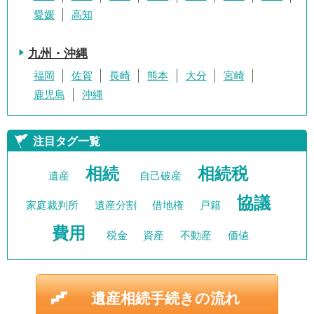
愛媛
高知
九州・沖縄
福岡
佐賀
長崎
熊本
大分
宮崎
鹿児島
沖縄
注目タグ一覧
相続
相続税
遺産
自己破産
協議
家庭裁判所
遺産分割
借地権
戸籍
費用
税金
資産
不動産
価値
遺産相続手続きの流れ