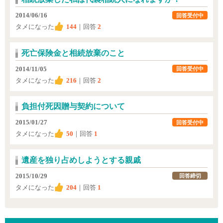
2014/06/16
回答受付中
タメになった
144
｜回答
2
死亡保険金と相続放棄のこと
2014/11/05
回答受付中
タメになった
216
｜回答
2
負担付死因贈与契約について
2015/01/27
回答受付中
タメになった
50
｜回答
1
遺産を独り占めしようとする親戚
2015/10/29
回答締切
タメになった
204
｜回答
1