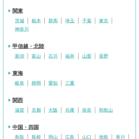
関東
茨城
栃木
群馬
埼玉
千葉
東京
神奈川
甲信越・北陸
新潟
富山
石川
福井
山梨
長野
東海
岐阜
静岡
愛知
三重
関西
滋賀
京都
大阪
兵庫
奈良
和歌山
中国・四国
鳥取
島根
岡山
広島
山口
徳島
香川