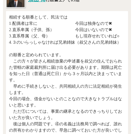
相続する順番として、民法では
1.配偶者は常に 今回は独身なので✖
2.直系卑属（子供、孫） 今回はいないので✖
3.直系尊属（父、母） もし現存せれていれば○
4.３のいらっしゃなければ兄弟姉妹（叔父さんの兄弟姉妹）
の順番と定められています。
この方々が皆さん相続放棄の申述書を叔父の住んでおられ
た管轄の家庭裁判所に届け出る必要があります。期限は死亡
を知った日（普通は死亡日）から３ヶ月以内と決まっていま
す。
早めに手続きしないと、共同相続人の方に法定相続が発生
します。
今回の場合、借金がないとのことなので大きなトラブルはな
いと思います。
ただ①については、事業の継承となるのできっちりしてお
いた方が良いでしょう。
後は個人の問題です。④の名義は法務局で調べれば、誰れ
の所有かわかりますので、早急に調べておいた方が良いでし