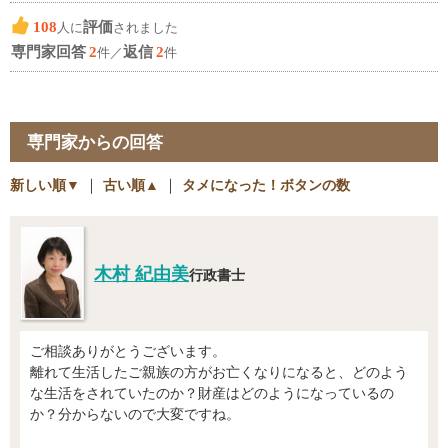
108
評価
人に
されました
専門家回答
2
返信
2
件／
件
専門家からの回答
新しい順▼
｜
古い順▲
｜
タメになった！ボタンの数
木村 紀由美
行政書士
ご相談ありがとうございます。
離れて生活したご親族の方がお亡くなりになると、どのよう
な生活をされていたのか？財産はどのようになっているの
か？分からないので大変ですね。