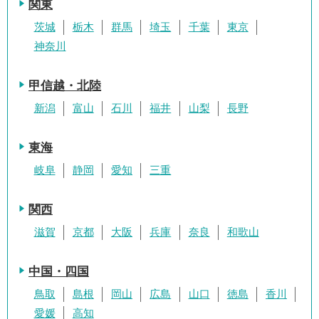
関東
茨城
栃木
群馬
埼玉
千葉
東京
神奈川
甲信越・北陸
新潟
富山
石川
福井
山梨
長野
東海
岐阜
静岡
愛知
三重
関西
滋賀
京都
大阪
兵庫
奈良
和歌山
中国・四国
鳥取
島根
岡山
広島
山口
徳島
香川
愛媛
高知