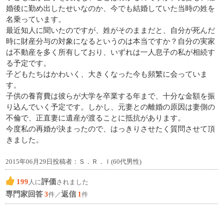
婚後に勤め出したせいなのか、今でも結婚していた当時の姓を
名乗っています。
最近知人に聞いたのですが、姓がそのままだと、自分が死んだ
時に財産分与の対象になるというのは本当ですか？自分の実家
は不動産を多く所有しており、いずれは一人息子の私が相続す
る予定です。
子どもたちはかわいく、大きくなった今も頻繁に会っていま
す。
子供の養育費は彼らが大学を卒業する年まで、十分な金額を振
り込んでいく予定です。しかし、元妻との離婚の原因は妻側の
不倫で、正直妻に遺産が渡ることに抵抗があります。
今度私の再婚が決まったので、はっきりさせたく質問させて頂
きました。
2015年06月29日投稿者：Ｓ．Ｒ．Ｉ(60代男性)
199
評価
人に
されました
専門家回答
3
返信
1
件／
件