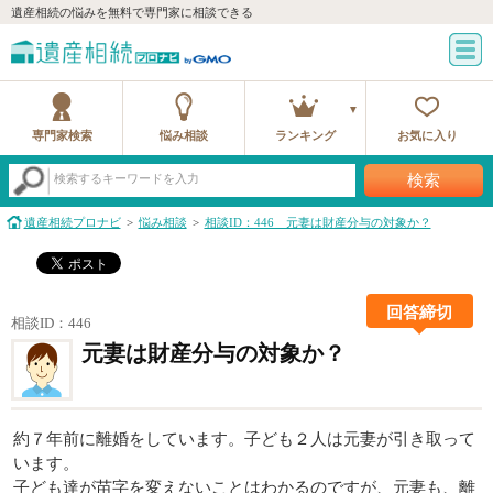
遺産相続の悩みを無料で専門家に相談できる
専門家検索
悩み相談
ランキング
お気に入り
検索
検索するキーワードを入力
遺産相続プロナビ
悩み相談
相談ID：446 元妻は財産分与の対象か？
回答締切
相談ID：446
元妻は財産分与の対象か？
約７年前に離婚をしています。子ども２人は元妻が引き取って
います。
子ども達が苗字を変えないことはわかるのですが、元妻も、離