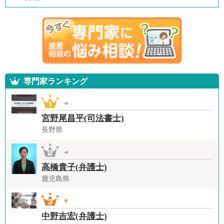
専門家ランキング
宮野尾昌平(司法書士)
長野県
高橋貴子(弁護士)
鹿児島県
中野吉宏(弁護士)