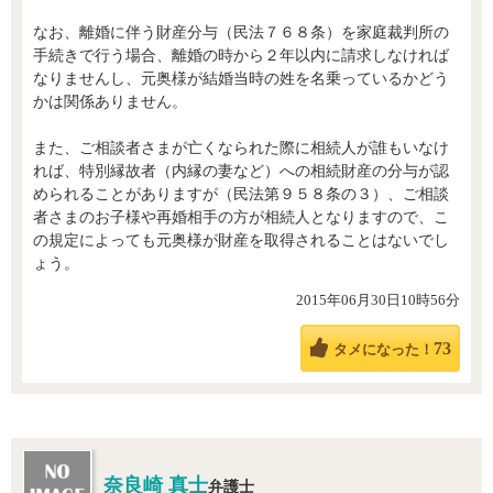
なお、離婚に伴う財産分与（民法７６８条）を家庭裁判所の
手続きで行う場合、離婚の時から２年以内に請求しなければ
なりませんし、元奥様が結婚当時の姓を名乗っているかどう
かは関係ありません。
また、ご相談者さまが亡くなられた際に相続人が誰もいなけ
れば、特別縁故者（内縁の妻など）への相続財産の分与が認
められることがありますが（民法第９５８条の３）、ご相談
者さまのお子様や再婚相手の方が相続人となりますので、こ
の規定によっても元奥様が財産を取得されることはないでし
ょう。
2015年06月30日10時56分
73
タメになった！
奈良崎 真士
弁護士