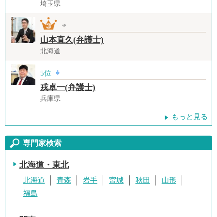
埼玉県
山本直久(弁護士)
北海道
5位
戎卓一(弁護士)
兵庫県
もっと見る
専門家検索
北海道・東北
北海道
青森
岩手
宮城
秋田
山形
福島