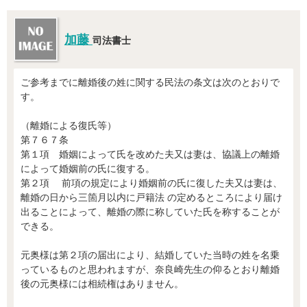
加藤
司法書士
ご参考までに離婚後の姓に関する民法の条文は次のとおりで
す。
（離婚による復氏等）
第７６７条
第１項 婚姻によって氏を改めた夫又は妻は、協議上の離婚
によって婚姻前の氏に復する。
第２項 前項の規定により婚姻前の氏に復した夫又は妻は、
離婚の日から三箇月以内に戸籍法 の定めるところにより届け
出ることによって、離婚の際に称していた氏を称することが
できる。
元奥様は第２項の届出により、結婚していた当時の姓を名乗
っているものと思われますが、奈良崎先生の仰るとおり離婚
後の元奥様には相続権はありません。