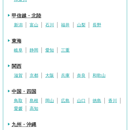
甲信越・北陸
新潟
富山
石川
福井
山梨
長野
東海
岐阜
静岡
愛知
三重
関西
滋賀
京都
大阪
兵庫
奈良
和歌山
中国・四国
鳥取
島根
岡山
広島
山口
徳島
香川
愛媛
高知
九州・沖縄