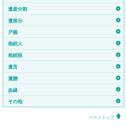
＋
遺産分割
＋
遺留分
＋
戸籍
＋
相続人
＋
相続税
＋
遺言
＋
遺贈
＋
血縁
＋
その他
ページトップ