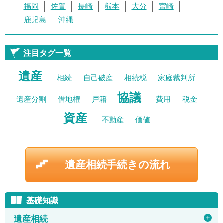
福岡
佐賀
長崎
熊本
大分
宮崎
鹿児島
沖縄
注目タグ一覧
遺産
相続
自己破産
相続税
家庭裁判所
協議
遺産分割
借地権
戸籍
費用
税金
資産
不動産
価値
遺産相続手続きの流れ
基礎知識
＋
遺産相続