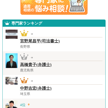
専門家ランキング
宮野尾昌平(司法書士)
長野県
高橋貴子(弁護士)
鹿児島県
中野吉宏(弁護士)
埼玉県
4位