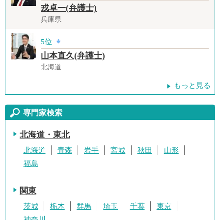
戎卓一(弁護士)
兵庫県
5位
山本直久(弁護士)
北海道
もっと見る
専門家検索
北海道・東北
北海道
青森
岩手
宮城
秋田
山形
福島
関東
茨城
栃木
群馬
埼玉
千葉
東京
神奈川