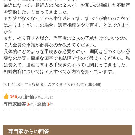
最近になって、相続人の内の２人が、お互いの相続した不動産
を交換したいと言ってきました。
まだ父がなくなってから半年以内です。すべてが終わった後で
はありますが、この場合、遺産相続をやり直すことはできます
か？
また、やり直せる場合、当事者の２人の了承だけでいいのか、
７人全員の承諾が必要なのか教えてください。
具体的にどのような手続きが必要なのか、期間はどのくらい必
要なのか等、簡単な回答でも結構ですので教えてください。私
は長女で、遺産に関する手続きのすべてに関わってきました。
相続内容については７人すべてが内容を知っています。
2015年08月27日投稿者：森のくまさん(60代性別非公開)
360
評価
人に
されました
専門家回答
3
返信
1
件／
件
専門家からの回答