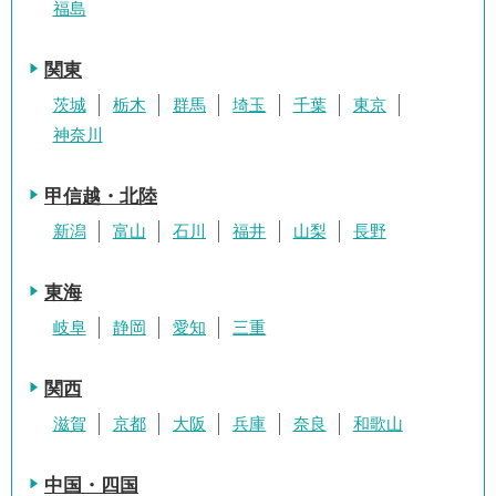
福島
関東
茨城
栃木
群馬
埼玉
千葉
東京
神奈川
甲信越・北陸
新潟
富山
石川
福井
山梨
長野
東海
岐阜
静岡
愛知
三重
関西
滋賀
京都
大阪
兵庫
奈良
和歌山
中国・四国