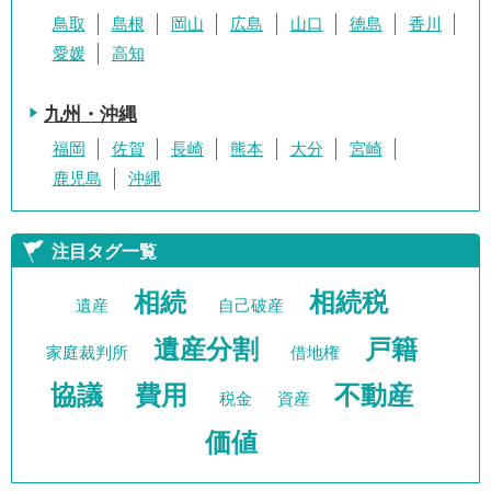
鳥取
島根
岡山
広島
山口
徳島
香川
愛媛
高知
九州・沖縄
福岡
佐賀
長崎
熊本
大分
宮崎
鹿児島
沖縄
注目タグ一覧
相続
相続税
遺産
自己破産
遺産分割
戸籍
家庭裁判所
借地権
協議
費用
不動産
税金
資産
価値