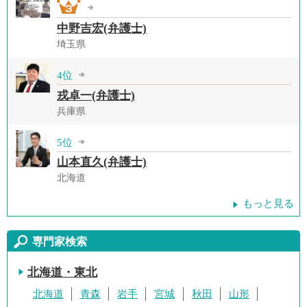
中野吉宏(弁護士)
埼玉県
4位
戎卓一(弁護士)
兵庫県
5位
山本直久(弁護士)
北海道
もっと見る
専門家検索
北海道・東北
北海道
青森
岩手
宮城
秋田
山形