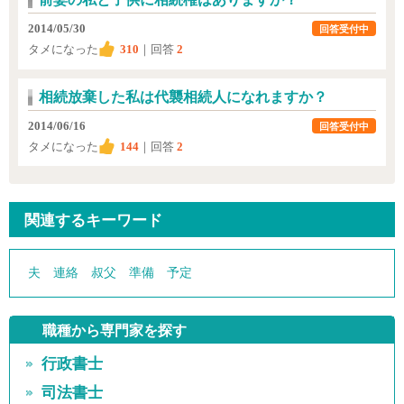
2014/05/30
回答受付中
タメになった
310
｜回答
2
相続放棄した私は代襲相続人になれますか？
2014/06/16
回答受付中
タメになった
144
｜回答
2
関連するキーワード
夫
連絡
叔父
準備
予定
職種から専門家を探す
行政書士
司法書士