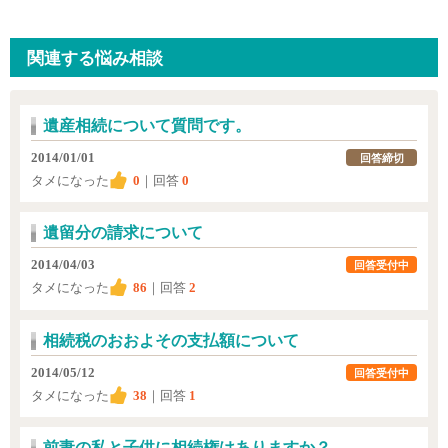
関連する悩み相談
遺産相続について質問です。
2014/01/01
回答締切
タメになった
0
｜回答
0
遺留分の請求について
2014/04/03
回答受付中
タメになった
86
｜回答
2
相続税のおおよその支払額について
2014/05/12
回答受付中
タメになった
38
｜回答
1
前妻の私と子供に相続権はありますか？