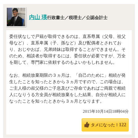
内山 瑛
行政書士／税理士／公認会計士
委任状なしで戸籍が取得できるのは、直系尊属（父母、祖父
母など）、直系卑属（子、孫など）及び配偶者とされてお
り、おじやおば、兄弟姉妹は取得することができません。そ
のため、相談者が取得するには、委任状が必要ですが、万全
を期して、専門家に依頼するのもよいかもしれません。
なお、相続放棄期限の３ヵ月は、「自己のために」相続が発
生したことを知ったときから３ヵ月ですので、この場合は、
ご主人様の叔父様のご子息及びご存命であればご両親で相続
人になりうる方全員が相続放棄をした結果、自分が相続人に
なったことを知ったときから３ヵ月となります。
2015年10月14日18時04分
122
タメになった！