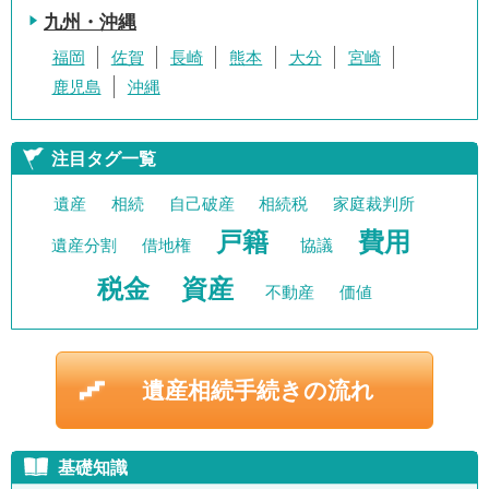
九州・沖縄
福岡
佐賀
長崎
熊本
大分
宮崎
鹿児島
沖縄
注目タグ一覧
遺産
相続
自己破産
相続税
家庭裁判所
戸籍
費用
遺産分割
借地権
協議
税金
資産
不動産
価値
遺産相続手続きの流れ
基礎知識