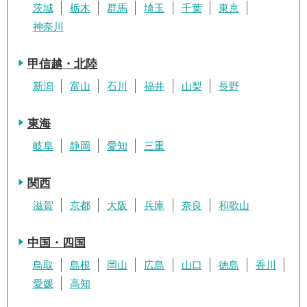
茨城
栃木
群馬
埼玉
千葉
東京
神奈川
甲信越・北陸
新潟
富山
石川
福井
山梨
長野
東海
岐阜
静岡
愛知
三重
関西
滋賀
京都
大阪
兵庫
奈良
和歌山
中国・四国
鳥取
島根
岡山
広島
山口
徳島
香川
愛媛
高知