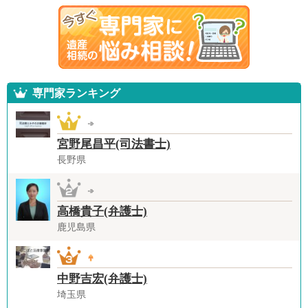
専門家ランキング
宮野尾昌平(司法書士)
長野県
高橋貴子(弁護士)
鹿児島県
中野吉宏(弁護士)
埼玉県