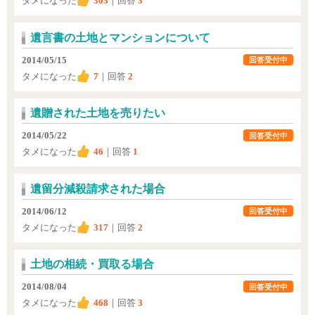
タメになった
303
｜回答
3
遺言書の土地とマンションについて
2014/05/15
回答受付中
タメになった
7
｜回答
2
遺贈された土地を売りたい
2014/05/22
回答受付中
タメになった
46
｜回答
1
遺留分減殺請求された場合
2014/06/12
回答受付中
タメになった
317
｜回答
2
土地の相続・買取る場合
2014/08/04
回答受付中
タメになった
468
｜回答
3