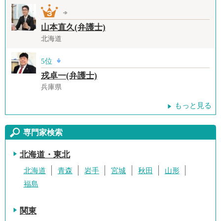
山本直久(弁護士)
北海道
5位
戎卓一(弁護士)
兵庫県
もっと見る
専門家検索
北海道・東北
北海道
青森
岩手
宮城
秋田
山形
福島
関東