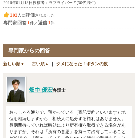
2016年01月18日投稿者：ラブライバーＺ(30代男性)
202
評価
人に
されました
専門家回答
1
返信
1
件／
件
専門家からの回答
新しい順▼
｜
古い順▲
｜
タメになった！ボタンの数
畑中 優宏
弁護士
おっしゃる通りで、預かっている（寄託契約といいます）地
位を相続しますから、相続人に処分する権利はありません。
長期間持っていれば時効により所有権を取得できる場合があ
りますが、それは「所有の意思」を持って占有していること