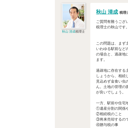
秋山 清成
税理
ご質問有難うござ
税理士の秋山です
秋山 清成
税理士
この問題は、まず
いわゆる駅前など
の場合と、過疎地
ます。
過疎地に存在する
しょうから、相続
見込めず金食い虫
ん。土地の管理の
が良いでしょう。
一方、駅前や住宅
①遺産分割の関係
②相続税のこと
③将来売却するの
④贈与税の事