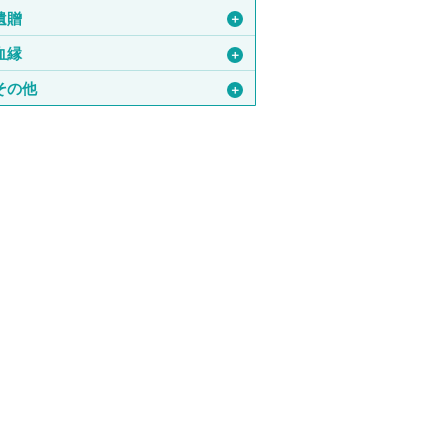
遺贈
＋
血縁
＋
その他
＋