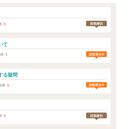
回答締切
答
0
いて
回答受付中
回答
1
する疑問
回答受付中
回答
5
。
回答締切
答
0