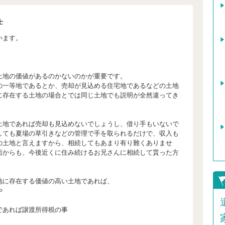
士
います。
。
土地の価値があるのかないのかが重要です。
の一等地であるとか、売却が見込める住宅地であるなどの土地
に存在する土地の場合とでは同じ土地でも説明が全然違ってき
土地であれば売却も見込めないでしょうし、借り手もいないで
しても夏場の草引きなどの管理で手を取られるだけで、収入も
の土地と言えますから、相続してもあまり有り難くありませ
面からも、今後近くに住み続けるお兄さんに相続して貰った方
地に存在する価値の高い土地であれば、
や
であれば譲渡所得税の事