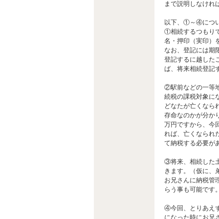
まで説明しなけれ
以下、①～④につ
①相続するつもり
名・押印（実印）
なお、登記には期
登記するに越した
ば、将来相続登記
②駅前などの一等
続税の課税対象に
どなたが亡くなら
存命なのかが分かり
万円ですから、今回
れば、亡くなられ
て納税する必要が
③将来、相続した
きます。（仮に、
お兄さんに納税管
らう事も可能です
④今回、とりあえ
になった時にお兄