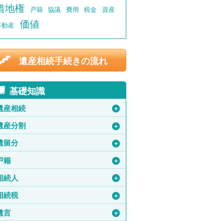
借地権
戸籍
協議
費用
税金
資産
価値
不動産
遺産相続手続きの流れ
基礎知識
遺産相続
＋
遺産分割
＋
遺留分
＋
戸籍
＋
相続人
＋
相続税
＋
遺言
＋