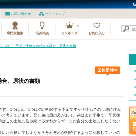
お問い合わせ
サイトマップ
検
専門家検索
悩み相談
ランキング
お気に入り
2（古い順） 兄弟で土地を相続する場合、原状の書類
回答受付中
場合、原状の書類
です。1つは兄、1つは弟が相続する予定ですが今後もこの土地に住み
いと考えています。兄と弟は歳の差があり、弟はまだ学生で、卒業後
弟はこの土地に住み続けるかわからず、まだ自分の土地にしたくない
書いたら良いでしょうか？それぞれが相続するように記載していいの