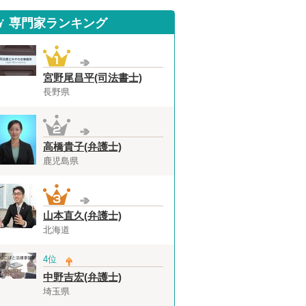
専門家ランキング
宮野尾昌平(司法書士)
長野県
高橋貴子(弁護士)
鹿児島県
山本直久(弁護士)
北海道
4位
中野吉宏(弁護士)
埼玉県