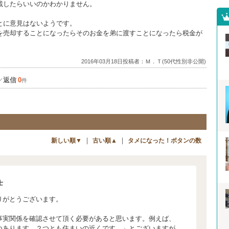
載したらいいのかわかりません。
とに意見はないようです。
を売却することになったらそのお金を弟に渡すことになったら税金が
2016年03月18日投稿者：Ｍ．Ｔ(50代性別非公開)
返信
0
／
件
｜
｜
新しい順▼
古い順▲
タメになった！ボタンの数
士
りがとうございます。
事実関係を確認させて頂く必要があると思います。例えば、
つあります。２つとも住まいの近くです。」とございますが、