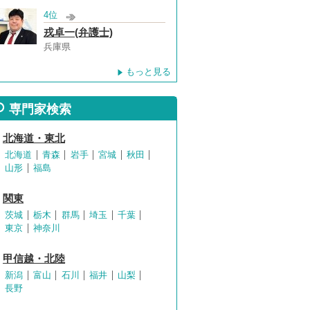
4位
戎卓一(弁護士)
兵庫県
もっと見る
専門家検索
北海道・東北
北海道
青森
岩手
宮城
秋田
山形
福島
関東
茨城
栃木
群馬
埼玉
千葉
東京
神奈川
甲信越・北陸
新潟
富山
石川
福井
山梨
長野