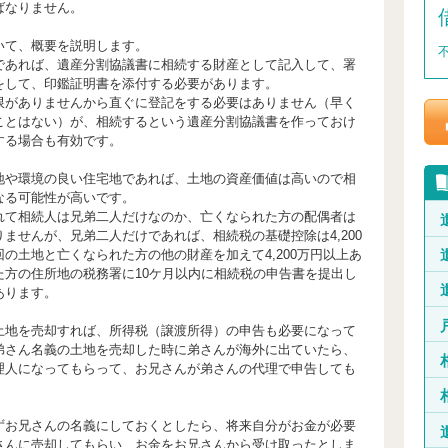
ばなりません。
いて、概要を説明します。
であれば、遺産分割協議書に相続する財産として記入して、署
をして、印鑑証明書を添付する必要があります。
限がありませんから直ぐに登記をする必要はありません（早く
ことはない）が、相続するという遺産分割協議書を作っておけ
する場合も有効です。
地や環境の良い住宅地であれば、土地の資産価値は高いので相
なる可能性が高いです。
れて相続人は兄弟二人だけなのか、亡くなられた方の配偶者は
ませんが、兄弟二人だけであれば、相続税の基礎控除は4,200
の土地と亡くなられた方の他の財産を加えて4,200万円以上あ
た方の住所地の税務署に10ケ月以内に相続税の申告書を提出し
あります。
土地を売却すれば、所得税（譲渡所得）の申告も必要になって
弟さん名義の土地を売却した時に弟さんが海外に出ていたら、
理人になってもらって、お兄さんが弟さんの代理で申告しても
。
ずお兄さんの名義にしておくとしたら、将来自分がお金が必要
さんに売却してもらい、お金をお兄さんから受け取ったとしま