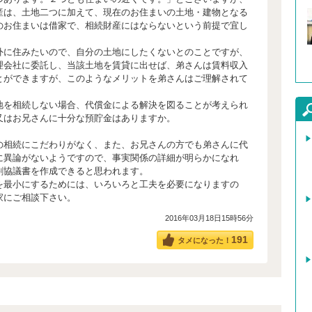
産は、土地二つに加えて、現在のお住まいの土地・建物となる
のお住まいは借家で、相続財産にはならないという前提で宜し
外に住みたいので、自分の土地にしたくないとのことですが、
理会社に委託し、当該土地を賃貸に出せば、弟さんは賃料収入
とができますが、このようなメリットを弟さんはご理解されて
地を相続しない場合、代償金による解決を図ることが考えられ
又はお兄さんに十分な預貯金はありますか。
の相続にこだわりがなく、また、お兄さんの方でも弟さんに代
に異論がないようですので、事実関係の詳細が明らかになれ
割協議書を作成できると思われます。
を最小にするためには、いろいろと工夫を必要になりますの
家にご相談下さい。
2016年03月18日15時56分
191
タメになった！