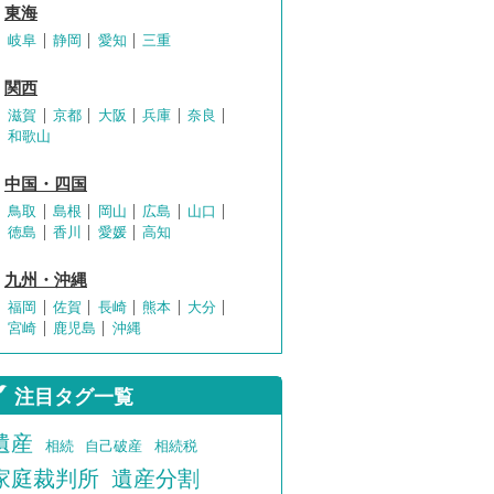
東海
岐阜
静岡
愛知
三重
関西
滋賀
京都
大阪
兵庫
奈良
和歌山
中国・四国
鳥取
島根
岡山
広島
山口
徳島
香川
愛媛
高知
九州・沖縄
福岡
佐賀
長崎
熊本
大分
宮崎
鹿児島
沖縄
注目タグ一覧
遺産
相続
自己破産
相続税
家庭裁判所
遺産分割