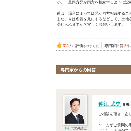
か、一旦両方兄が両方を相続するように記
弟は、場合によっては兄が両方相続するこ
また、今は名義を兄にするなどして、土地
課せられますか？宜しくお願いします。
311
評価
専門家回答
2
人に
されました
件
専門家からの回答
仲江 武史
弁護
ご相談を頂き、あ
１．まずご質問の
仲江 武史
弁護士
（１）「土地が二