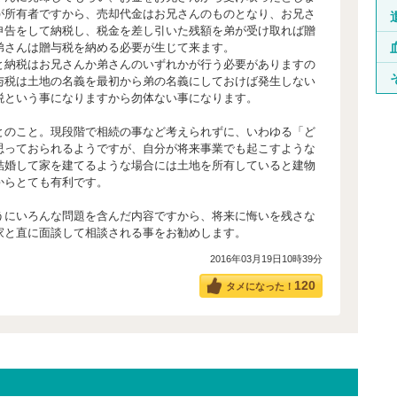
が所有者ですから、売却代金はお兄さんのものとなり、お兄さ
申告をして納税し、税金を差し引いた残額を弟が受け取れば贈
弟さんは贈与税を納める必要が生じて来ます。
と納税はお兄さんか弟さんのいずれかが行う必要がありますの
与税は土地の名義を最初から弟の名義にしておけば発生しない
税という事になりますから勿体ない事になります。
とのこと。現段階で相続の事など考えられずに、いわゆる「ど
思っておられるようですが、自分が将来事業でも起こすような
結婚して家を建てるような場合には土地を所有していると建物
からとても有利です。
うにいろんな問題を含んだ内容ですから、将来に悔いを残さな
家と直に面談して相談される事をお勧めします。
2016年03月19日10時39分
120
タメになった！