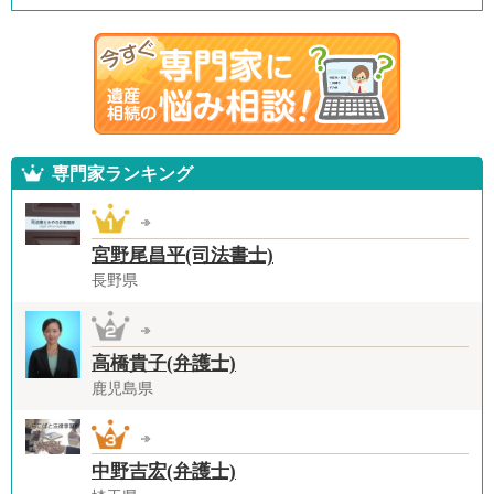
専門家ランキング
宮野尾昌平(司法書士)
長野県
高橋貴子(弁護士)
鹿児島県
中野吉宏(弁護士)