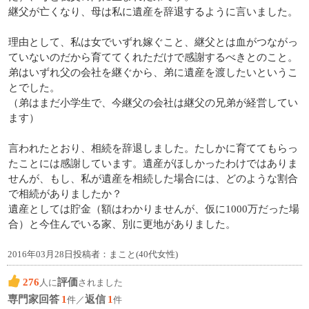
継父が亡くなり、母は私に遺産を辞退するように言いました。
理由として、私は女でいずれ嫁ぐこと、継父とは血がつながっ
ていないのだから育ててくれただけで感謝するべきとのこと。
弟はいずれ父の会社を継ぐから、弟に遺産を渡したいというこ
とでした。
（弟はまだ小学生で、今継父の会社は継父の兄弟が経営してい
ます）
言われたとおり、相続を辞退しました。たしかに育ててもらっ
たことには感謝しています。遺産がほしかったわけではありま
せんが、もし、私が遺産を相続した場合には、どのような割合
で相続がありましたか？
遺産としては貯金（額はわかりませんが、仮に1000万だった場
合）と今住んでいる家、別に更地がありました。
2016年03月28日投稿者：まこと(40代女性)
276
評価
人に
されました
専門家回答
1
返信
1
件／
件