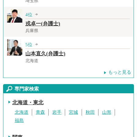
埼玉県
4位
戎卓一(弁護士)
兵庫県
5位
山本直久(弁護士)
北海道
もっと見る
専門家検索
北海道・東北
北海道
青森
岩手
宮城
秋田
山形
福島