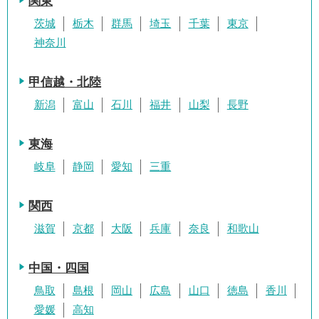
関東
茨城
栃木
群馬
埼玉
千葉
東京
神奈川
甲信越・北陸
新潟
富山
石川
福井
山梨
長野
東海
岐阜
静岡
愛知
三重
関西
滋賀
京都
大阪
兵庫
奈良
和歌山
中国・四国
鳥取
島根
岡山
広島
山口
徳島
香川
愛媛
高知