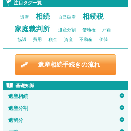
注目タグ一覧
相続
相続税
遺産
自己破産
家庭裁判所
遺産分割
借地権
戸籍
協議
費用
税金
資産
不動産
価値
遺産相続手続きの流れ
基礎知識
＋
遺産相続
＋
遺産分割
＋
遺留分