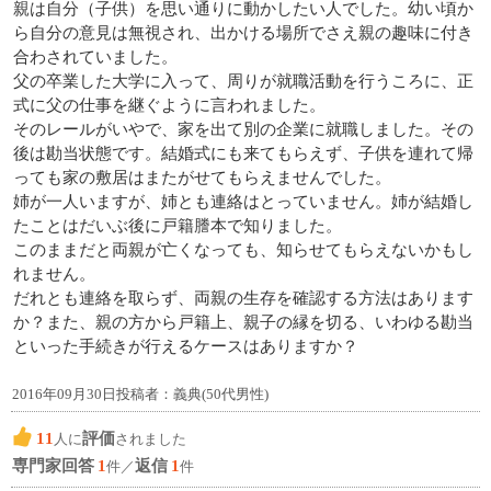
親は自分（子供）を思い通りに動かしたい人でした。幼い頃か
ら自分の意見は無視され、出かける場所でさえ親の趣味に付き
合わされていました。
父の卒業した大学に入って、周りが就職活動を行うころに、正
式に父の仕事を継ぐように言われました。
そのレールがいやで、家を出て別の企業に就職しました。その
後は勘当状態です。結婚式にも来てもらえず、子供を連れて帰
っても家の敷居はまたがせてもらえませんでした。
姉が一人いますが、姉とも連絡はとっていません。姉が結婚し
たことはだいぶ後に戸籍謄本で知りました。
このままだと両親が亡くなっても、知らせてもらえないかもし
れません。
だれとも連絡を取らず、両親の生存を確認する方法はあります
か？また、親の方から戸籍上、親子の縁を切る、いわゆる勘当
といった手続きが行えるケースはありますか？
2016年09月30日投稿者：義典(50代男性)
11
評価
人に
されました
専門家回答
1
返信
1
件／
件