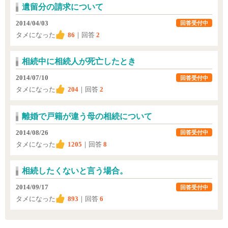
遺留分の請求について
2014/04/03
回答受付中
タメになった
86
｜回答
2
相続中に相続人が死亡したとき
2014/07/10
回答受付中
タメになった
204
｜回答
2
離婚で戸籍が違う母の相続について
2014/08/26
回答受付中
タメになった
1205
｜回答
8
相続したくないと言う場合。
2014/09/17
回答受付中
タメになった
893
｜回答
6