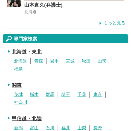
山本直久(弁護士)
北海道
もっと見る
専門家検索
北海道・東北
北海道
青森
岩手
宮城
秋田
山形
福島
関東
茨城
栃木
群馬
埼玉
千葉
東京
神奈川
甲信越・北陸
新潟
富山
石川
福井
山梨
長野