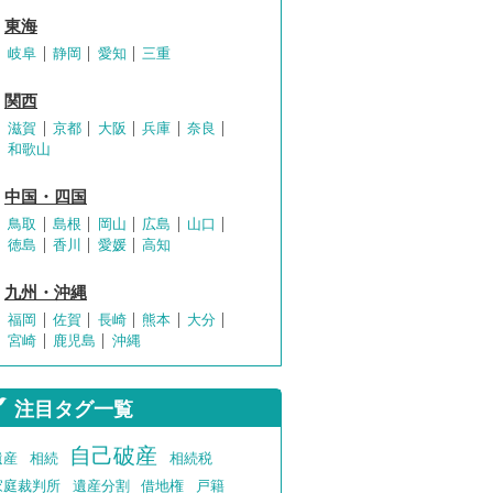
東海
岐阜
静岡
愛知
三重
関西
滋賀
京都
大阪
兵庫
奈良
和歌山
中国・四国
鳥取
島根
岡山
広島
山口
徳島
香川
愛媛
高知
九州・沖縄
福岡
佐賀
長崎
熊本
大分
宮崎
鹿児島
沖縄
注目タグ一覧
自己破産
遺産
相続
相続税
家庭裁判所
遺産分割
借地権
戸籍