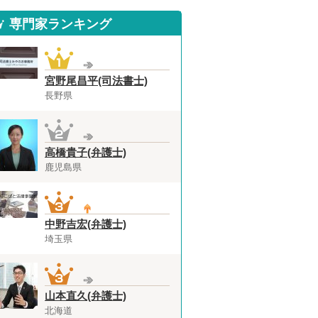
専門家ランキング
宮野尾昌平(司法書士)
長野県
高橋貴子(弁護士)
鹿児島県
中野吉宏(弁護士)
埼玉県
山本直久(弁護士)
北海道