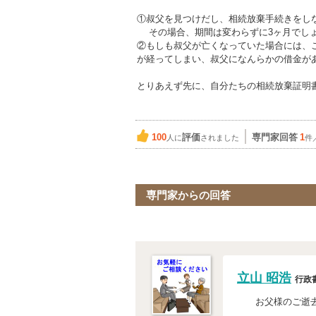
①叔父を見つけだし、相続放棄手続きをし
その場合、期間は変わらずに3ヶ月でし
②もしも叔父が亡くなっていた場合には、
が経ってしまい、叔父になんらかの借金が
とりあえず先に、自分たちの相続放棄証明
100
評価
専門家回答
1
人に
されました
件
専門家からの回答
立山 昭浩
行政
お父様のご逝去