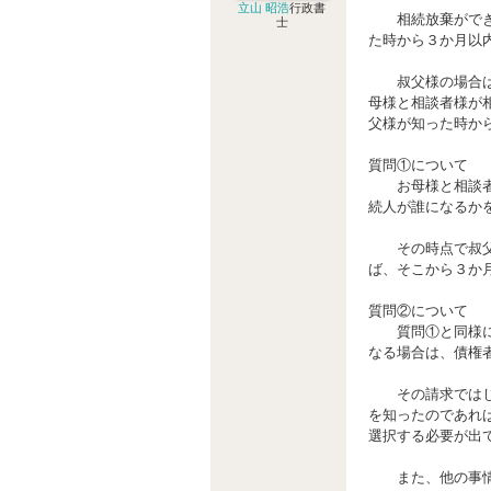
立山 昭浩
行政書
相続放棄ができる
士
た時から３か月以
叔父様の場合は、
母様と相談者様が
父様が知った時か
質問①について
お母様と相談者様
続人が誰になるか
その時点で叔父様
ば、そこから３か
質問②について
質問①と同様に、
なる場合は、債権
その請求ではじめ
を知ったのであれ
選択する必要が出
また、他の事情で