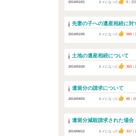
2014/01/01
タメになった
0
｜回
先妻の子への遺産相続に対
2014/01/05
タメになった
569
｜
土地の遺産相続について
2014/03/20
タメになった
303
｜
遺留分の請求について
2014/04/03
タメになった
86
｜
遺留分減殺請求された場合
2014/06/12
タメになった
317
｜