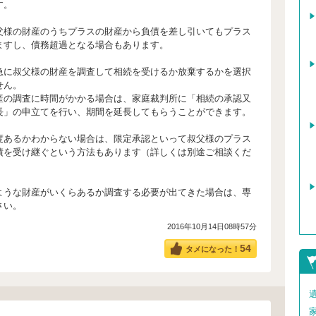
す。
の財産のうちプラスの財産から負債を差し引いてもプラス
ますし、債務超過となる場合もあります。
叔父様の財産を調査して相続を受けるか放棄するかを選択
せん。
調査に時間がかかる場合は、家庭裁判所に「相続の承認又
長」の申立てを行い、期間を延長してもらうことができます。
るかわからない場合は、限定承認といって叔父様のプラス
債を受け継ぐという方法もあります（詳しくは別途ご相談くだ
な財産がいくらあるか調査する必要が出てきた場合は、専
さい。
2016年10月14日08時57分
54
タメになった！