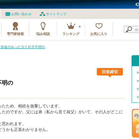
お問い合わせ
サイトマップ
検
専門家検索
悩み相談
ランキング
お気に入り
09 借金のあった父と行方不明の
回答締切
不明の
ったため、相続を放棄しています。
したのですが、父には弟（私から見て叔父）がいて、その人がどこに
と思われます。
どうかも正直わかりません。