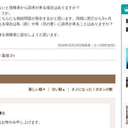
ないと債権者から請求が来る場合はありますか？
ょうか。
こちらにも相続問題が発生するかと思います。同様に死亡から3ヶ月
ある場合は私（姪）や母（兄の妻）に請求が来ることはありますか？
書を債権者に提出しようと思います。
2016年10月13日投稿者：エリ(50代女性)
返信
2
／
件
｜
｜
新しい順▼
古い順▲
タメになった！ボタンの数
書士
お悔やみ申し上げます。