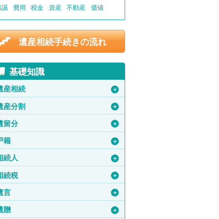
協議
費用
税金
資産
不動産
価値
遺産相続手続きの流れ
基礎知識
遺産相続
＋
遺産分割
＋
遺留分
＋
戸籍
＋
相続人
＋
相続税
＋
遺言
＋
遺贈
＋