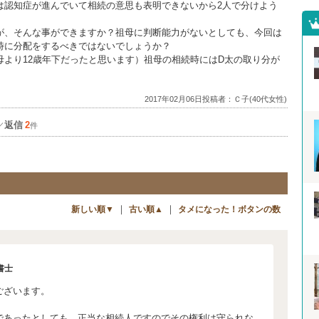
は認知症が進んでいて相続の意思も表明できないから2人で分けよう
が、そんな事ができますか？祖母に判断能力がないとしても、今回は
時に分配をするべきではないでしょうか？
より12歳年下だったと思います）祖母の相続時にはD太の取り分が
2017年02月06日投稿者：Ｃ子(40代女性)
返信
2
／
件
｜
｜
新しい順▼
古い順▲
タメになった！ボタンの数
書士
ございます。
であったとしても、正当な相続人ですのでその権利は守られな