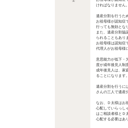
士
ければなりません
遺産分割を行うた
お祖母様が認知症
行っても無効とな
また、遺産分割協
られることもあり
お祖母様は認知症
代理人がお祖母様
意思能力が低下・
度が成年後見人制
成年後見人は、家
ることになります
遺産分割を行うに
さんの三人で遺産
なお、Ｄ太様はお
心配していらっし
はご相談者様とＤ
心配する必要はあ