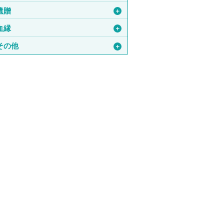
遺贈
＋
血縁
＋
その他
＋