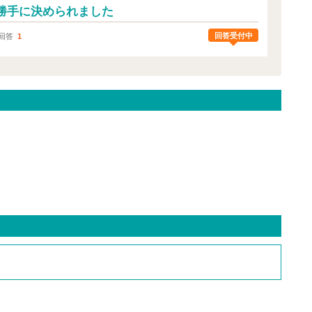
勝手に決められました
回答受付中
回答
1