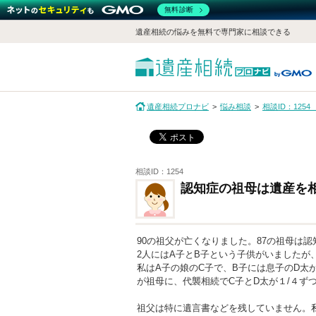
無料診断
遺産相続の悩みを無料で専門家に相談できる
遺産相続プロナビ
悩み相談
相談ID：12
相談ID：1254
認知症の祖母は遺産を
90の祖父が亡くなりました。87の祖母は
2人にはA子とB子という子供がいましたが
私はA子の娘のC子で、B子には息子のD太
が祖母に、代襲相続でC子とD太が１/４ず
祖父は特に遺言書などを残していません。