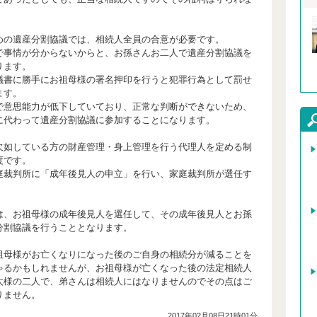
。
めの遺産分割協議では、相続人全員の合意が必要です。
で事情が分からないからと、お孫さんお二人で遺産分割協議を
ります。
議書に勝手にお祖母様の署名押印を行うと犯罪行為として罰せ
ます。
で意思能力が低下していており、正常な判断ができないため、
に代わって遺産分割協議に参加することになります。
欠如している方の財産管理・身上管理を行う代理人を定める制
度です。
庭裁判所に「成年後見人の申立」を行い、家庭裁判所が選任す
。
は、お祖母様の成年後見人を選任して、その成年後見人とお孫
分割協議を行うこととなります。
祖母様がお亡くなりになった後のご自身の相続分が減ることを
ゃるかもしれませんが、お祖母様が亡くなった後の法定相続人
太様の二人で、弟さんは相続人にはなりませんのでその点はご
りません。
2017年02月08日21時01分