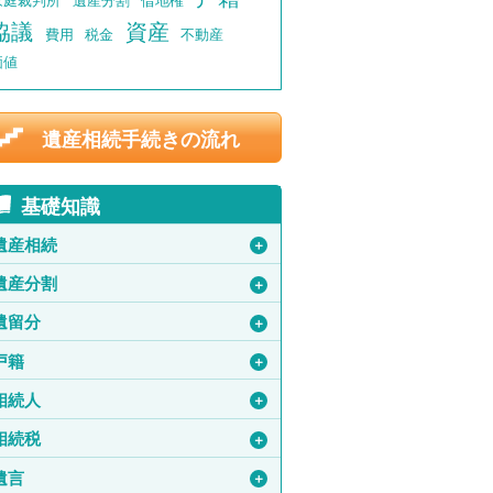
家庭裁判所
遺産分割
借地権
協議
資産
費用
税金
不動産
価値
遺産相続手続きの流れ
基礎知識
遺産相続
＋
遺産分割
＋
遺留分
＋
戸籍
＋
相続人
＋
相続税
＋
遺言
＋