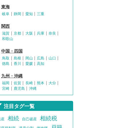
東海
岐阜
静岡
愛知
三重
関西
滋賀
京都
大阪
兵庫
奈良
和歌山
中国・四国
鳥取
島根
岡山
広島
山口
徳島
香川
愛媛
高知
九州・沖縄
福岡
佐賀
長崎
熊本
大分
宮崎
鹿児島
沖縄
注目タグ一覧
相続
相続税
遺産
自己破産
戸籍