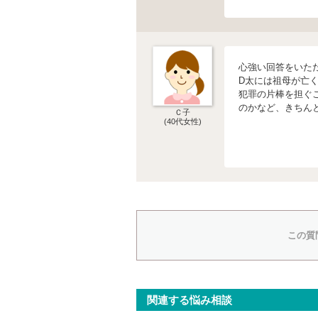
心強い回答をいた
D太には祖母が亡
犯罪の片棒を担ぐ
のかなど、きちん
Ｃ子
(40代女性)
この質
関連する悩み相談