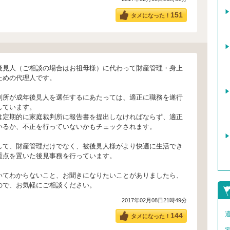
151
タメになった！
後見人（ご相談の場合はお祖母様）に代わって財産管理・身上
ための代理人です。
判所が成年後見人を選任するにあたっては、適正に職務を遂行
しています。
は定期的に家庭裁判所に報告書を提出しなければならず、適正
いるか、不正を行っていないかもチェックされます。
して、財産管理だけでなく、被後見人様がより快適に生活でき
重点を置いた後見事務を行っています。
いてわからないこと、お聞きになりたいことがありましたら、
ので、お気軽にご相談ください。
2017年02月08日21時49分
144
タメになった！