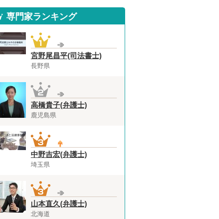
専門家ランキング
宮野尾昌平(司法書士)
長野県
高橋貴子(弁護士)
鹿児島県
中野吉宏(弁護士)
埼玉県
山本直久(弁護士)
北海道