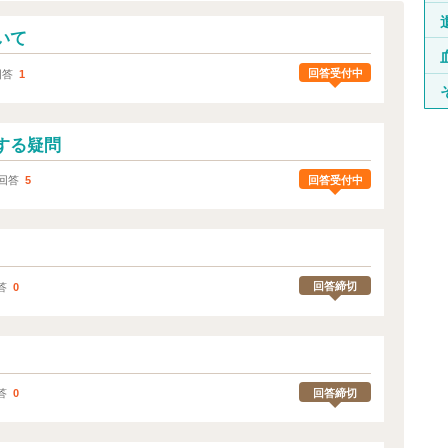
いて
回答受付中
回答
1
する疑問
回答受付中
回答
5
。
回答締切
答
0
回答締切
答
0