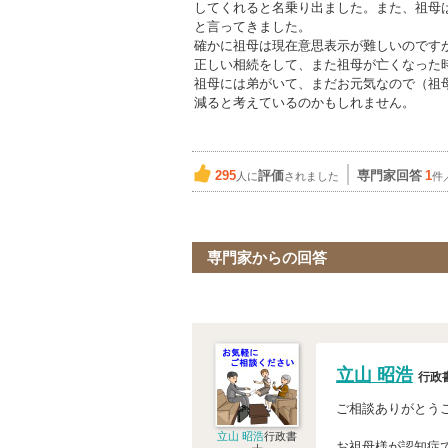
してくれると名乗り出ました。また、祖母
と言ってきました。
確かに祖母は現在意思表示が難しいのです
正しい相続をして、また祖母が亡くなった
祖母には弟がいて、まだお元気なので（祖母
減ると考えているのかもしれません。
295
評価
専門家回答
1
人に
されました
件
専門家からの回答
立山 昭浩
行政
ご相談ありがとう
立山 昭浩
行政書
お祖母様が認知症