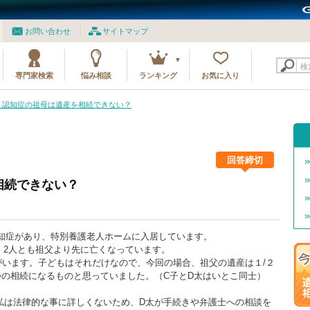
お問い合わせ
サイトマップ
検
専門家検索
悩み相談
ランキング
お気に入り
54 認知症の祖母は遺産を相続できない？
回答締切
相続できない？
認知症があり、特別養護老人ホームに入居しています。
、2人とも祖父より先に亡くなっています。
がいます。子どもはそれだけなので、今回の場合、祖父の遺産は１/２
つの相続になるものと思っていました。（C子とD太はいとこ同士）
私は法律的な事に詳しくないため、D太が手続きや弁護士への相談を