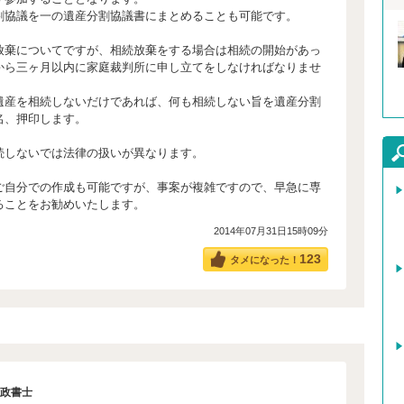
割協議を一の遺産分割協議書にまとめることも可能です。
放棄についてですが、相続放棄をする場合は相続の開始があっ
から三ヶ月以内に家庭裁判所に申し立てをしなければなりませ
遺産を相続しないだけであれば、何も相続しない旨を遺産分割
名、押印します。
続しないでは法律の扱いが異なります。
ご自分での作成も可能ですが、事案が複雑ですので、早急に専
ることをお勧めいたします。
2014年07月31日15時09分
123
タメになった！
政書士