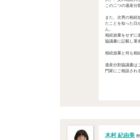
この二つの遺産分
また、次男の相続
たことを知った日
ん。
相続放棄をせずに
協議書に記載し署
相続放棄と何も相
遺産分割協議書は
門家にご相談され
木村 紀由美
行