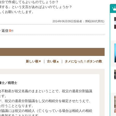
分で作成してもよいものでしょうか？
する」という文言があればよいのでしょうか？
しくお願いいたします。
2014年06月09日投稿者：博昭(60代男性)
返信
0
／
件
｜
｜
新しい順▼
古い順▲
タメになった！ボタンの数
書士／税理士
は不動産が祖父名義のままということで、祖父の遺産分割協議
ます。
が、祖父の遺産分割協議をし父の相続分を確定させたうえで、
を行うこととなります。
割協議には祖父の相続人（亡くなっている場合は相続人の相続
が参加することとなります。