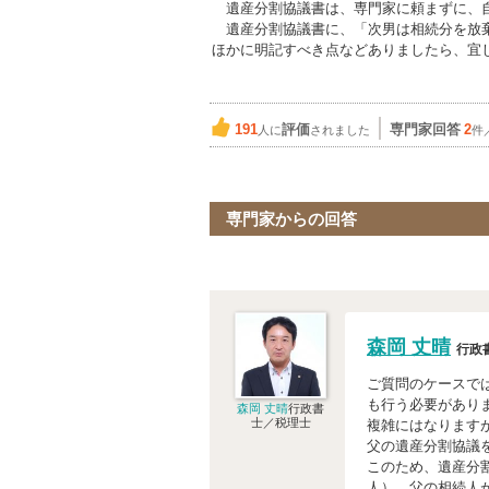
遺産分割協議書は、専門家に頼まずに、自
遺産分割協議書に、「次男は相続分を放棄
ほかに明記すべき点などありましたら、宜
191
評価
専門家回答
2
人に
されました
件
専門家からの回答
森岡 丈晴
行政
ご質問のケースで
も行う必要があり
森岡 丈晴
行政書
士／税理士
複雑にはなります
父の遺産分割協議
このため、遺産分
人）、父の相続人