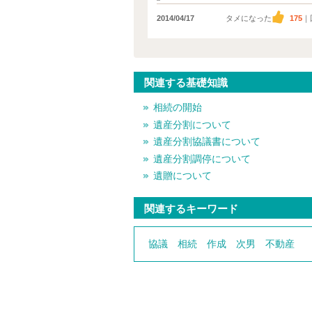
2014/04/17
タメになった
175
｜
関連する基礎知識
相続の開始
遺産分割について
遺産分割協議書について
遺産分割調停について
遺贈について
関連するキーワード
協議
相続
作成
次男
不動産