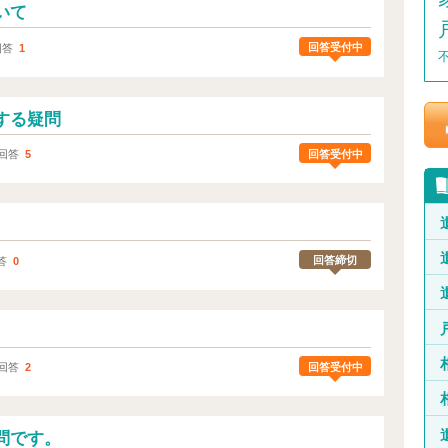
いて
回答受付中
回答
1
する疑問
回答受付中
回答
5
。
回答締切
答
0
回答受付中
回答
2
問です。