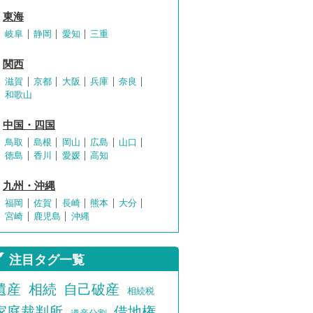
東海
岐阜
静岡
愛知
三重
関西
滋賀
京都
大阪
兵庫
奈良
和歌山
中国・四国
鳥取
島根
岡山
広島
山口
徳島
香川
愛媛
高知
九州・沖縄
福岡
佐賀
長崎
熊本
大分
宮崎
鹿児島
沖縄
注目タグ一覧
遺産
相続
自己破産
相続税
家庭裁判所
借地権