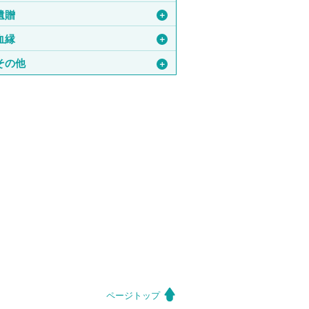
遺贈
＋
血縁
＋
その他
＋
ページトップ