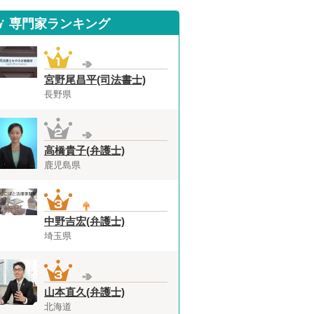
専門家ランキング
宮野尾昌平(司法書士)
長野県
高橋貴子(弁護士)
鹿児島県
中野吉宏(弁護士)
埼玉県
山本直久(弁護士)
北海道