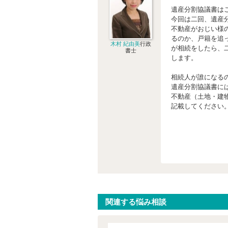
遺産分割協議書は
今回は二回、遺産
不動産がおじい様
るのか、戸籍を追
木村 紀由美
行政
が相続をしたら、
書士
します。
相続人が誰になる
遺産分割協議書に
不動産（土地・建
記載してください
関連する悩み相談