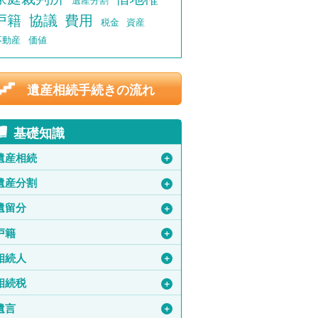
遺産分割
戸籍
協議
費用
税金
資産
不動産
価値
遺産相続手続きの流れ
基礎知識
遺産相続
＋
遺産分割
＋
遺留分
＋
戸籍
＋
相続人
＋
相続税
＋
遺言
＋