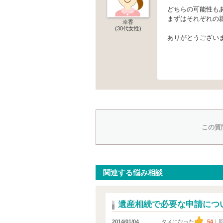
どちらの可能性も
まずはそれぞれの
幸香
(30代女性)
ありがとうござい
この質
関連する悩み相談
遺産相続で必要な申請につ
2014/01/04
タメになった
54
｜