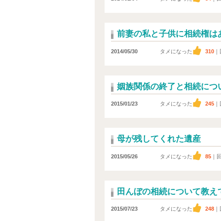
前妻の私と子供に相続権は
2014/05/30
タメになった
310
｜
姻族関係の終了と相続につ
2015/01/23
タメになった
245
｜
母が残してくれた遺産
2015/05/26
タメになった
85
｜
田んぼの相続について教え
2015/07/23
タメになった
248
｜