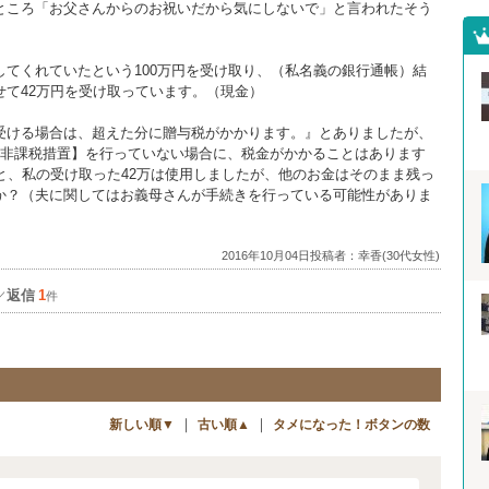
ところ「お父さんからのお祝いだから気にしないで」と言われたそう
てくれていたという100万円を受け取り、（私名義の銀行通帳）結
て42万円を受け取っています。（現金）
受ける場合は、超えた分に贈与税がかかります。』とありましたが、
の非課税措置】を行っていない場合に、税金がかかることはあります
と、私の受け取った42万は使用しましたが、他のお金はそのまま残っ
か？（夫に関してはお義母さんが手続きを行っている可能性がありま
2016年10月04日投稿者：幸香(30代女性)
返信
1
／
件
｜
｜
新しい順▼
古い順▲
タメになった！ボタンの数