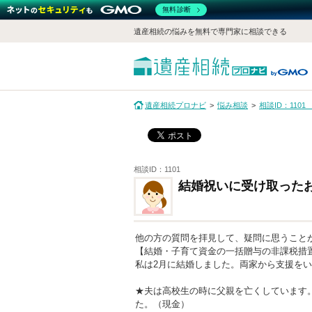
無料診断
遺産相続の悩みを無料で専門家に相談できる
遺産相続プロナビ
悩み相談
相談ID：11
相談ID：1101
結婚祝いに受け取った
他の方の質問を拝見して、疑問に思うこと
【結婚・子育て資金の一括贈与の非課税措
私は2月に結婚しました。両家から支援を
★夫は高校生の時に父親を亡くしています。
た。（現金）