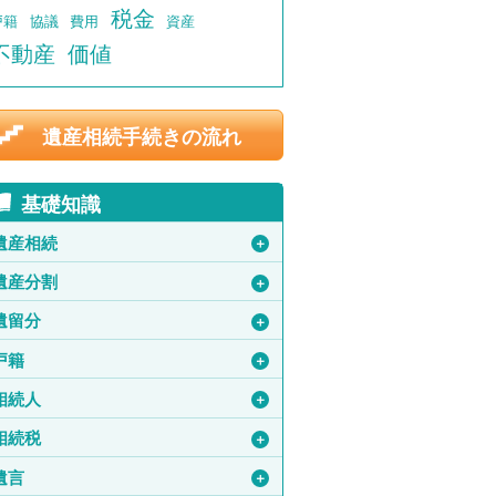
税金
戸籍
協議
費用
資産
不動産
価値
遺産相続手続きの流れ
基礎知識
遺産相続
＋
遺産分割
＋
遺留分
＋
戸籍
＋
相続人
＋
相続税
＋
遺言
＋