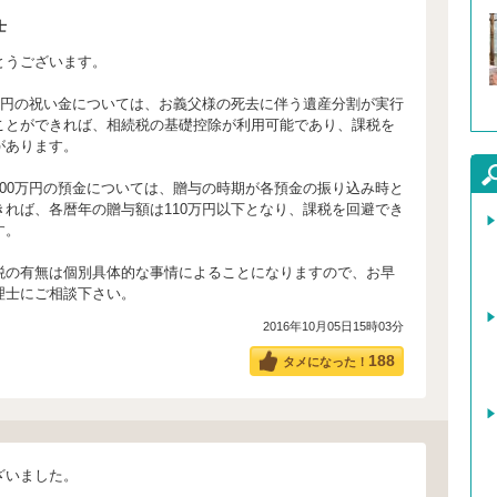
士
とうございます。
0万円の祝い金については、お義父様の死去に伴う遺産分割が実行
ことができれば、相続税の基礎控除が利用可能であり、課税を
があります。
100万円の預金については、贈与の時期が各預金の振り込み時と
きれば、各暦年の贈与額は110万円以下となり、課税を回避でき
す。
税の有無は個別具体的な事情によることになりますので、お早
理士にご相談下さい。
2016年10月05日15時03分
188
タメになった！
ざいました。