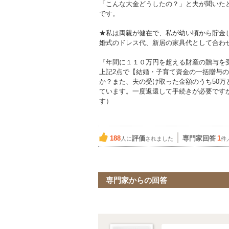
「こんな大金どうしたの？」と夫が聞いた
です。
★私は両親が健在で、私が幼い頃から貯金し
婚式のドレス代、新居の家具代として合わせ
『年間に１１０万円を超える財産の贈与を
上記2点で【結婚・子育て資金の一括贈与
か？また、夫の受け取った金額のうち50万
ています。一度返還して手続きが必要です
す）
188
評価
専門家回答
1
人に
されました
件
専門家からの回答