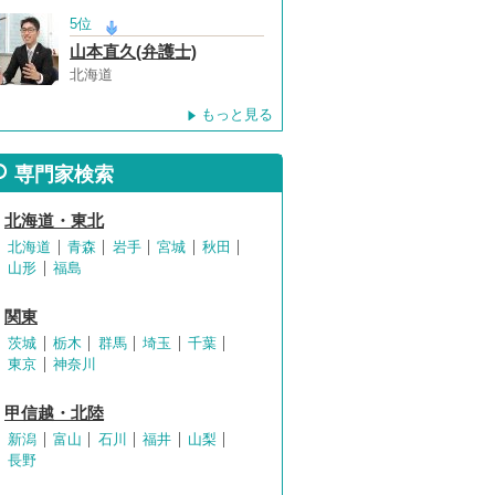
5位
山本直久(弁護士)
北海道
もっと見る
専門家検索
北海道・東北
北海道
青森
岩手
宮城
秋田
山形
福島
関東
茨城
栃木
群馬
埼玉
千葉
東京
神奈川
甲信越・北陸
新潟
富山
石川
福井
山梨
長野