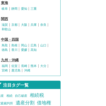
東海
岐阜
静岡
愛知
三重
関西
滋賀
京都
大阪
兵庫
奈良
和歌山
中国・四国
鳥取
島根
岡山
広島
山口
徳島
香川
愛媛
高知
九州・沖縄
福岡
佐賀
長崎
熊本
大分
宮崎
鹿児島
沖縄
注目タグ一覧
相続税
遺産
相続
自己破産
遺産分割
借地権
家庭裁判所