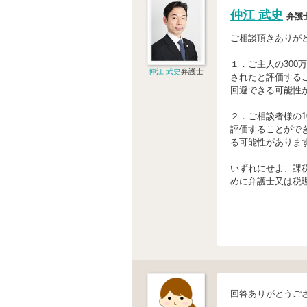
仲江 武史
弁護
ご相談頂きありが
１．ご主人の30
仲江 武史
弁護士
されたと評価する
回避できる可能性
２．ご相談者様の
評価することがで
る可能性がありま
いずれにせよ、課
めに弁護士又は税
回答ありがとうご