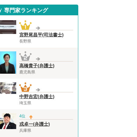
専門家ランキング
宮野尾昌平(司法書士)
長野県
高橋貴子(弁護士)
鹿児島県
中野吉宏(弁護士)
埼玉県
4位
戎卓一(弁護士)
兵庫県