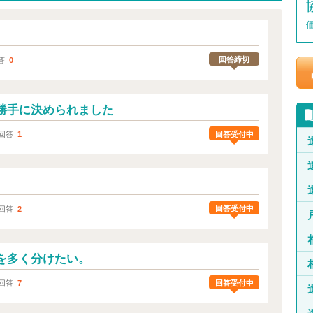
回答締切
答
0
勝手に決められました
回答受付中
回答
1
回答受付中
回答
2
を多く分けたい。
回答受付中
回答
7