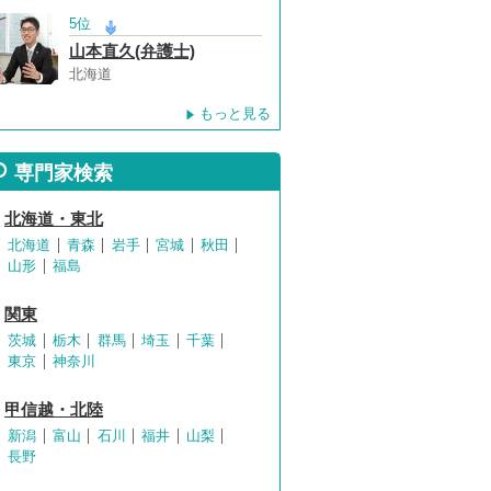
5位
山本直久(弁護士)
北海道
もっと見る
専門家検索
北海道・東北
北海道
青森
岩手
宮城
秋田
山形
福島
関東
茨城
栃木
群馬
埼玉
千葉
東京
神奈川
甲信越・北陸
新潟
富山
石川
福井
山梨
長野