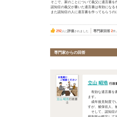
そこで、家のことについて義父に遺言書を
認知症の義父が書いた遺言書は有効になる
また認知症の人に遺言書を作ってもらうの
292
評価
専門家回答
2
人に
されました
件
専門家からの回答
立山 昭浩
行政
有効な遺言書を書
ます。
立山 昭浩
行政書
成年後見制度でい
士
すが、被保佐人、
そして、認知症の
裁判所が鑑定して