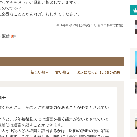
作ってもらおうかと旦那と相談していますが、
ものですか？
に必要なこととかあれば、おしえてください。
2014年05月28日投稿者：リョウコ(60代女性)
返信
0
／
件
｜
｜
新しい順▼
古い順▲
タメになった！ボタンの数
書士
くためには、その人に意思能力があることが必要とされてい
うと、成年被後見人には遺言を書く能力がないとされていま
被補助は遺言を残すことができます。
人が上記のどの段階に該当するかは、医師の診断の後に家庭
決定します。このとき裁判所は医師に「長谷川式認知症スケー