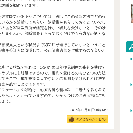
の診断を勧めています。
残す能力があるかについては、医師にこの診断方法でどの程
ているかを診断してもらい、診断書をもらっておくとよいでし
このあと家庭裁判所が鑑定を行ない審判を受けないと、その診
ありませんが、診断書をもらっておくだけでも有力な証拠とな
被後見人という状況まで認知症が進行していないということ
断書を公証人に説明して、公正証書遺言を作成するのが良いと
歩ける状況であれば、念のため成年後見制度の審判を受けて
トラブルにも対処できるので、審判を受けるのもひとつの方法
してそこで、成年被後見人でないとの審判を受けられれば法的
遺言を残すことができます。
スケール」の診断は、心療内科や精神科、ご老人を多く看て
したらよくわかっていますので、かかりつけのお医者様にご相
しょう。
2014年10月15日08時43分
176
タメになった！