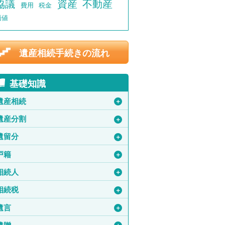
協議
資産
不動産
費用
税金
価値
遺産相続手続きの流れ
基礎知識
遺産相続
＋
遺産分割
＋
遺留分
＋
戸籍
＋
相続人
＋
相続税
＋
遺言
＋