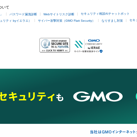
ついて
セキュリティ相談AIチャットボット
4」
パスワード漏洩診断
Webサイトリスク診断
セキ
ュリティ byイエラエ）
サイバー攻撃対策（GMO Flatt Security）
なりすまし対策