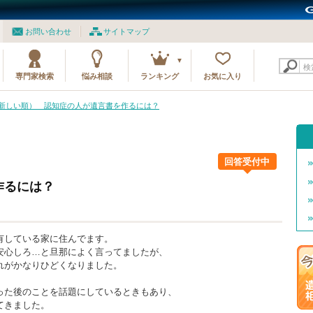
お問い合わせ
サイトマップ
検
専門家検索
悩み相談
ランキング
お気に入り
0（新しい順） 認知症の人が遺言書を作るには？
回答受付中
作るには？
有している家に住んでます。
安心しろ…と旦那によく言ってましたが、
れがかなりひどくなりました。
、
った後のことを話題にしているときもあり、
てきました。