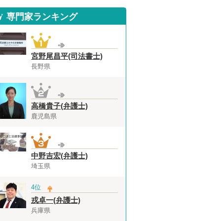
専門家ランキング
宮野尾昌平(司法書士)
長野県
高橋貴子(弁護士)
鹿児島県
中野吉宏(弁護士)
埼玉県
4位
戎卓一(弁護士)
兵庫県