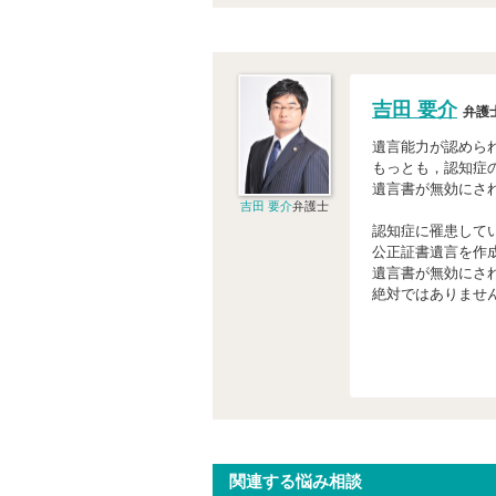
吉田 要介
弁護
遺言能力が認めら
もっとも，認知症
遺言書が無効にさ
吉田 要介
弁護士
認知症に罹患して
公正証書遺言を作
遺言書が無効にさ
絶対ではありませ
関連する悩み相談