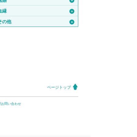
遺贈
＋
血縁
＋
その他
＋
ページトップ
望お問い合わせ