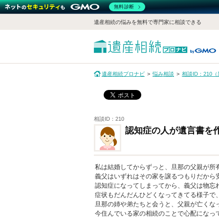
無料診断
遺産相続の悩みを無料で専門家に相談できる
遺産相続プロナビ
悩み相談
相談ID：21
相談ID：210
認知症の人が遺言書を
私は結婚してからずっと、旦那の父親が所
義父はいずれはその家を譲るつもりだから
認知症になってしまってから、義父は物忘
症状もだんだんひどくなってきてる様子で
旦那の姉や弟たちと会うと、父親が亡くな
今住んでいる家の相続のことで心配になっ