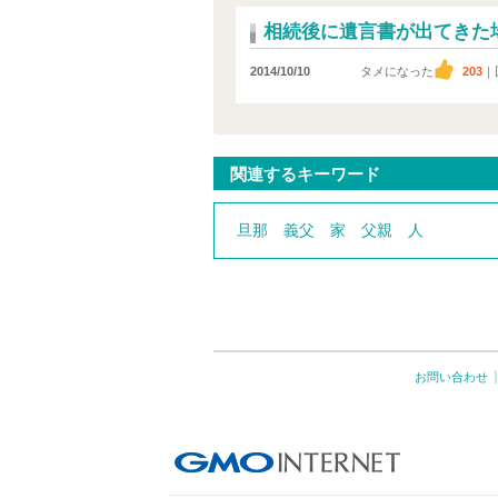
相続後に遺言書が出てきた
2014/10/10
タメになった
203
｜
関連するキーワード
旦那
義父
家
父親
人
お問い合わせ