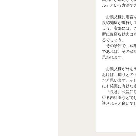
ル」という方法で
お義父様に遺言を
度認知症が進行し
ょう。実際には、
断に厳密な効力は
るでしょう。
その診断で、成年
であれば、その診
思われます。
お義父様が外を出
おけば、周りとの
だと思います。そ
にも確実に有効な
「長谷川式認知症
いる内科医などで
談されると良いで