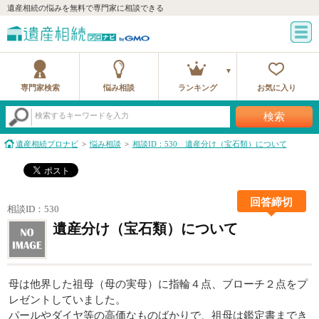
遺産相続の悩みを無料で専門家に相談できる
専門家検索
悩み相談
ランキング
お気に入り
検索
検索するキーワードを入力
遺産相続プロナビ
悩み相談
相談ID：530 遺産分け（宝石類）について
回答締切
相談ID：530
遺産分け（宝石類）について
母は他界した祖母（母の実母）に指輪４点、ブローチ２点をプ
レゼントしていました。
パールやダイヤ等の高価なものばかりで、祖母は鑑定書までき