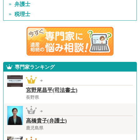
弁護士
税理士
専門家ランキング
宮野尾昌平(司法書士)
長野県
高橋貴子(弁護士)
鹿児島県