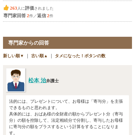
263
評価
人に
されました
専門家回答
2
返信
2
件／
件
専門家からの回答
新しい順▼
｜
古い順▲
｜
タメになった！ボタンの数
松本 治
弁護士
法的には、プレゼントについて、お母様は「寄与分」を主張
できるものと思われます。
具体的には、おばあ様の全財産の額からプレゼント分（寄与
分）の額を控除して、法定相続分で分割し、寄与したお母様
に寄与分の額をプラスするという計算をすることになりま
す。