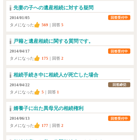
先妻の子への遺産相続に対する疑問
2014/01/05
回答受付中
タメになった
569
｜回答
5
戸籍と遺産相続に関する質問です。
2014/04/17
回答受付中
タメになった
175
｜回答
2
相続手続き中に相続人が死亡した場合
2014/04/22
回答締切
タメになった
5
｜回答
1
婿養子に出た異母兄の相続権利
2014/06/13
回答受付中
タメになった
177
｜回答
2