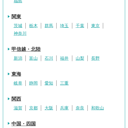
福島
関東
茨城
栃木
群馬
埼玉
千葉
東京
神奈川
甲信越・北陸
新潟
富山
石川
福井
山梨
長野
東海
岐阜
静岡
愛知
三重
関西
滋賀
京都
大阪
兵庫
奈良
和歌山
中国・四国