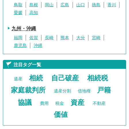
鳥取
島根
岡山
広島
山口
徳島
香川
愛媛
高知
九州・沖縄
福岡
佐賀
長崎
熊本
大分
宮崎
鹿児島
沖縄
注目タグ一覧
相続
自己破産
相続税
遺産
家庭裁判所
戸籍
遺産分割
借地権
協議
資産
費用
税金
不動産
価値