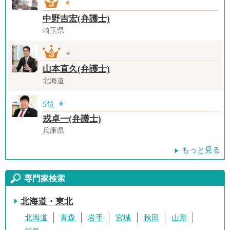
中野吉宏(弁護士)
埼玉県
山本直久(弁護士)
北海道
5位
戎卓一(弁護士)
兵庫県
もっと見る
専門家検索
北海道・東北
北海道
青森
岩手
宮城
秋田
山形