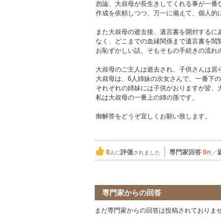
勿論、大叔母が長生きしてくれる事が一番
作成を依頼しつつ、万一に備えて、個人的
また大叔母の逝去後、遺言書を開封するに
なく、どこまでの血縁関係まで遺言書を閲
お恥ずかしい話、そもそもの手続きの流れ
大叔母のご主人は逝去され、子供さんは居
大叔母は、6人姉妹の次女さんで、一番下
それぞれの姉妹には子供がおりますが皆、
私は大叔母の一番上の姉の孫です。
御解答をどうぞ宜しくお願い致します。
0
評価
専門家回答
0
人に
されました
件／
専門家からの回答
まだ専門家からの回答は投稿されておりま