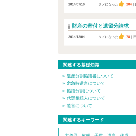
2014/07/10
タメになった
204
｜
財産の寄付と遺留分請求
2014/12/04
タメになった
78
｜
関連する基礎知識
遺産分割協議書について
危急時遺言について
協議分割について
代襲相続人について
遺言について
関連するキーワード
大叔母
依頼
子供
遺言
作成