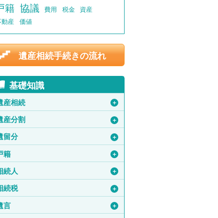
戸籍
協議
費用
税金
資産
不動産
価値
遺産相続手続きの流れ
基礎知識
遺産相続
＋
遺産分割
＋
遺留分
＋
戸籍
＋
相続人
＋
相続税
＋
遺言
＋