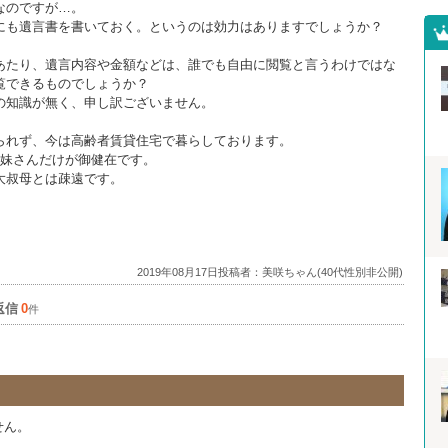
なのですが…。
にも遺言書を書いておく。というのは効力はありますでしょうか？
あたり、遺言内容や金額などは、誰でも自由に閲覧と言うわけではな
覧できるものでしょうか？
の知識が無く、申し訳ございません。
られず、今は高齢者賃貸住宅で暮らしております。
の妹さんだけが御健在です。
大叔母とは疎遠です。
2019年08月17日投稿者：美咲ちゃん(40代性別非公開)
返信
0
件
せん。