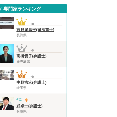
専門家ランキング
宮野尾昌平(司法書士)
長野県
高橋貴子(弁護士)
鹿児島県
中野吉宏(弁護士)
埼玉県
4位
戎卓一(弁護士)
兵庫県