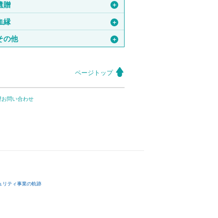
遺贈
＋
血縁
＋
その他
＋
ページトップ
望お問い合わせ
ュリティ事業の軌跡