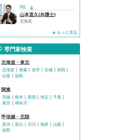
5位
山本直久(弁護士)
北海道
もっと見る
専門家検索
北海道・東北
北海道
青森
岩手
宮城
秋田
山形
福島
関東
茨城
栃木
群馬
埼玉
千葉
東京
神奈川
甲信越・北陸
新潟
富山
石川
福井
山梨
長野