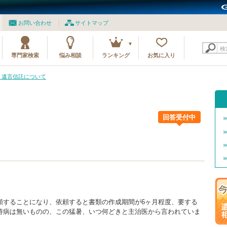
お問い合わせ
サイトマップ
検
専門家検索
悩み相談
ランキング
お気に入り
7 遺言信託について
回答受付中
頼することになり、依頼すると書類の作成期間が6ヶ月程度、要する
持病は無いものの、この猛暑、いつ何どきと主治医から言われていま