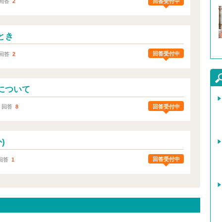
回答受付中
回答
2
とき
回答受付中
回答
2
について
回答受付中
｜回答
8
)
回答受付中
回答
1