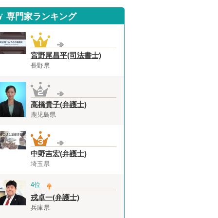
専門家ランキング
宮野尾昌平(司法書士)
長野県
高橋貴子(弁護士)
鹿児島県
中野吉宏(弁護士)
埼玉県
4位
戎卓一(弁護士)
兵庫県