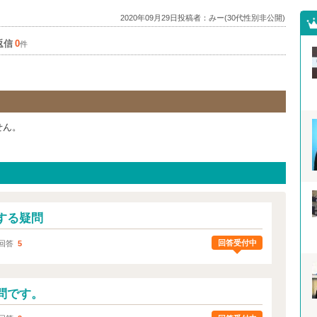
2020年09月29日投稿者：みー(30代性別非公開)
返信
0
件
せん。
する疑問
回答受付中
回答
5
問です。