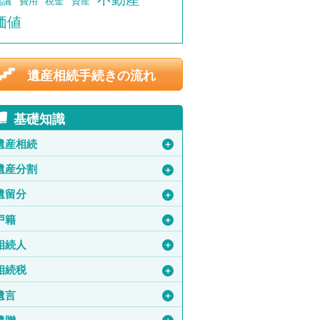
協議
費用
税金
資産
価値
遺産相続手続きの流れ
基礎知識
遺産相続
＋
遺産分割
＋
遺留分
＋
戸籍
＋
相続人
＋
相続税
＋
遺言
＋