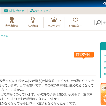
お問い合わせ
サイトマップ
検
専門家検索
悩み相談
ランキング
お気に入り
2 空き家
回答受付中
叔父さん)のお父さん(父が違う)が随分前に亡くなりその家に住んでた
なっています。とても古いです。その家の所有者は伯父の父になって
になっていません。
として戸籍にのっています。その方の子供は伯父しかおらず、空き家
方向でいるのですが相続はできるのですか？
方がなくなってからはローン返済もなくなったそうです。