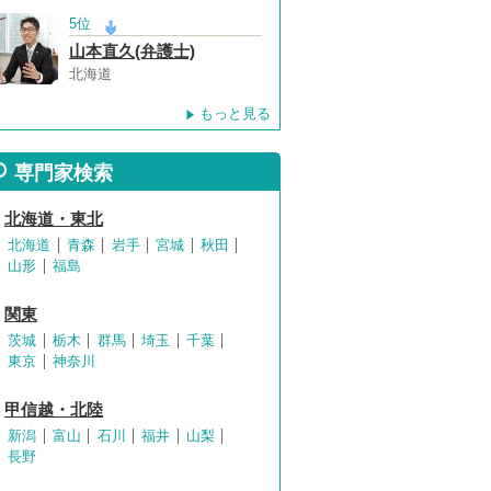
5位
山本直久(弁護士)
北海道
もっと見る
専門家検索
北海道・東北
北海道
青森
岩手
宮城
秋田
山形
福島
関東
茨城
栃木
群馬
埼玉
千葉
東京
神奈川
甲信越・北陸
新潟
富山
石川
福井
山梨
長野