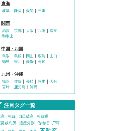
東海
岐阜
静岡
愛知
三重
関西
滋賀
京都
大阪
兵庫
奈良
和歌山
中国・四国
鳥取
島根
岡山
広島
山口
徳島
香川
愛媛
高知
九州・沖縄
福岡
佐賀
長崎
熊本
大分
宮崎
鹿児島
沖縄
注目タグ一覧
遺産
相続
自己破産
相続税
家庭裁判所
遺産分割
借地権
戸籍
不動産