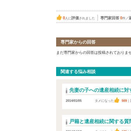
0
評価
専門家回答
0
人に
されました
件／
専門家からの回答
まだ専門家からの回答は投稿されておりま
関連する悩み相談
先妻の子への遺産相続に対
2014/01/05
タメになった
569
｜
戸籍と遺産相続に関する質