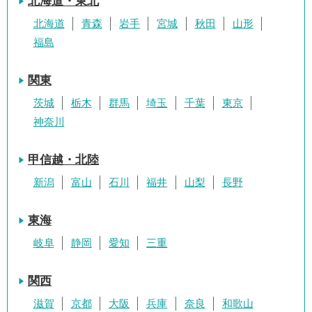
北海道・東北
北海道
青森
岩手
宮城
秋田
山形
福島
関東
茨城
栃木
群馬
埼玉
千葉
東京
神奈川
甲信越・北陸
新潟
富山
石川
福井
山梨
長野
東海
岐阜
静岡
愛知
三重
関西
滋賀
京都
大阪
兵庫
奈良
和歌山