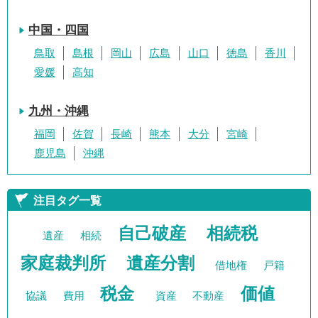
中国・四国
鳥取
島根
岡山
広島
山口
徳島
香川
愛媛
高知
九州・沖縄
福岡
佐賀
長崎
熊本
大分
宮崎
鹿児島
沖縄
注目タグ一覧
自己破産
相続税
遺産
相続
家庭裁判所
遺産分割
借地権
戸籍
税金
価値
協議
費用
資産
不動産