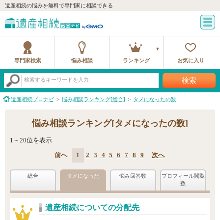
遺産相続の悩みを無料で専門家に相談できる
専門家検索
悩み相談
ランキング
お気に入り
検索
検索するキーワードを入力
遺産相続プロナビ
悩み相談ランキング[総合]
タメになったの数
悩み相談ランキング[タメになったの数]
1～20位を表示
前へ
1
2
3
4
5
6
7
8
9
次へ
総合
タメになった
悩み回答数
プロフィール閲覧
数
遺産相続についての分配先