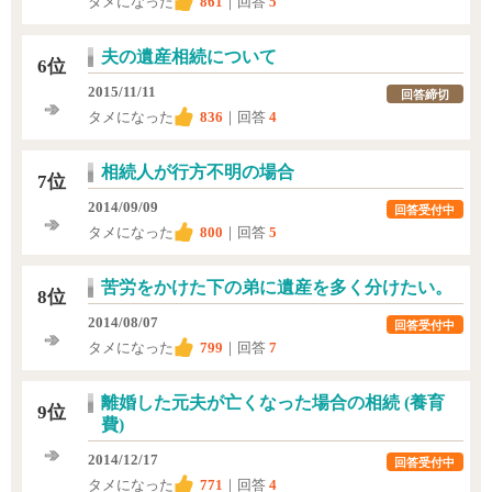
タメになった
861
｜回答
5
夫の遺産相続について
6位
2015/11/11
回答締切
タメになった
836
｜回答
4
相続人が行方不明の場合
7位
2014/09/09
回答受付中
タメになった
800
｜回答
5
苦労をかけた下の弟に遺産を多く分けたい。
8位
2014/08/07
回答受付中
タメになった
799
｜回答
7
離婚した元夫が亡くなった場合の相続 (養育
9位
費)
2014/12/17
回答受付中
タメになった
771
｜回答
4