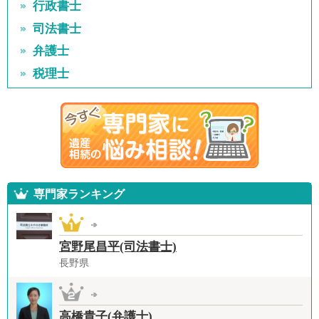
行政書士
司法書士
弁護士
税理士
専門家ランキング
宮野尾昌平(司法書士)
長野県
高橋貴子(弁護士)