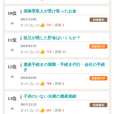
保険受取人が受け取ったお金
10位
2015/12/02
回答締切
タメになった
747
｜回答
3
祖父が残した貯金はいくらか？
11位
2016/05/31
回答受付中
タメになった
719
｜回答
15
遺産手続きの期限・手続き代行・会社の手続
12位
き
2016/02/02
回答受付中
タメになった
700
｜回答
4
子供のいない夫婦の遺産相続
13位
2015/12/22
回答締切
タメになった
685
｜回答
2