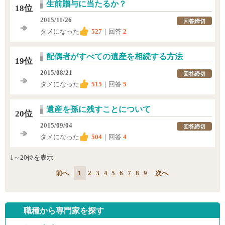
生前贈与に当たるか？
18位
2015/11/26
回答締切
タメになった
527
｜回答
2
配偶者がすべての遺産を相続する方法
19位
2015/08/21
回答締切
タメになった
515
｜回答
5
遺産を孫に残すことについて
20位
2015/09/04
回答締切
タメになった
504
｜回答
4
1～20位を表示
前へ
1
2
3
4
5
6
7
8
9
次へ
職種から専門家を探す