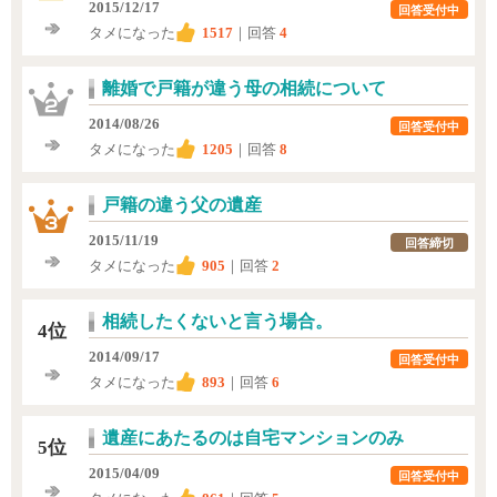
2015/12/17
回答受付中
タメになった
1517
｜回答
4
離婚で戸籍が違う母の相続について
2014/08/26
回答受付中
タメになった
1205
｜回答
8
戸籍の違う父の遺産
2015/11/19
回答締切
タメになった
905
｜回答
2
相続したくないと言う場合。
4位
2014/09/17
回答受付中
タメになった
893
｜回答
6
遺産にあたるのは自宅マンションのみ
5位
2015/04/09
回答受付中