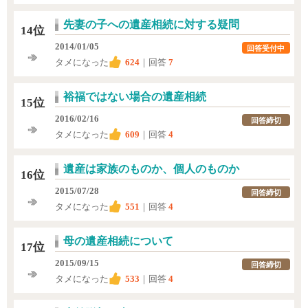
先妻の子への遺産相続に対する疑問
14位
2014/01/05
回答受付中
タメになった
624
｜回答
7
裕福ではない場合の遺産相続
15位
2016/02/16
回答締切
タメになった
609
｜回答
4
遺産は家族のものか、個人のものか
16位
2015/07/28
回答締切
タメになった
551
｜回答
4
母の遺産相続について
17位
2015/09/15
回答締切
タメになった
533
｜回答
4